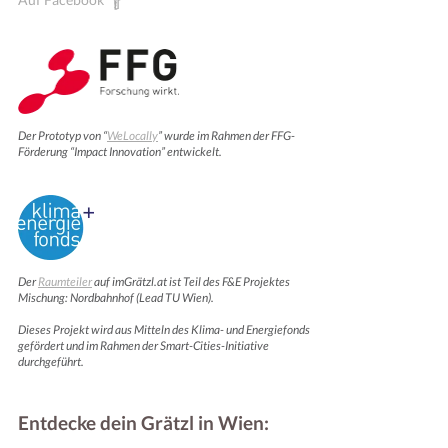
Der Prototyp von “
WeLocally
” wurde im Rahmen der FFG-
Förderung “Impact Innovation” entwickelt.
Der
Raumteiler
auf imGrätzl.at ist Teil des F&E Projektes
Mischung: Nordbahnhof (Lead TU Wien).
Dieses Projekt wird aus Mitteln des Klima- und Energiefonds
gefördert und im Rahmen der Smart-Cities-Initiative
durchgeführt.
Entdecke dein Grätzl in Wien: