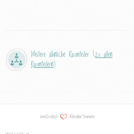
Weitere ähnliche Raumteiler (
zu allen
Raumteilern
)
imGrätzl
Förder*innen
WeLocally.at