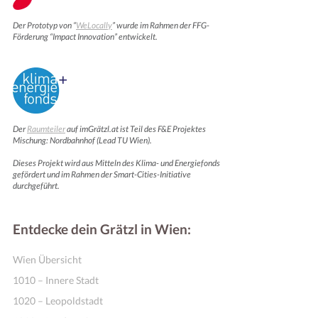
Der Prototyp von “
WeLocally
” wurde im Rahmen der FFG-
Förderung “Impact Innovation” entwickelt.
Der
Raumteiler
auf imGrätzl.at ist Teil des F&E Projektes
Mischung: Nordbahnhof (Lead TU Wien).
Dieses Projekt wird aus Mitteln des Klima- und Energiefonds
gefördert und im Rahmen der Smart-Cities-Initiative
durchgeführt.
Entdecke dein Grätzl in Wien:
Wien Übersicht
1010 – Innere Stadt
1020 – Leopoldstadt