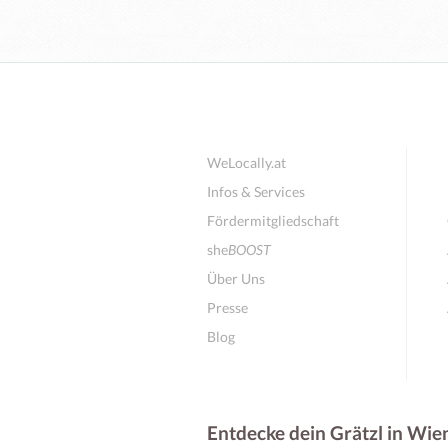
WeLocally.at
Infos & Services
Fördermitgliedschaft
she
BOOST
Über Uns
Presse
Blog
Entdecke dein Grätzl in Wie