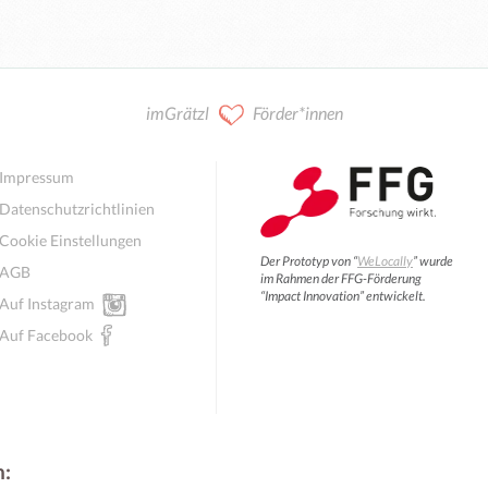
imGrätzl
Förder*innen
Impressum
Datenschutzrichtlinien
Cookie Einstellungen
Der Prototyp von “
WeLocally
” wurde
AGB
im Rahmen der FFG-Förderung
“Impact Innovation” entwickelt.
Auf Instagram
Auf Facebook
n: