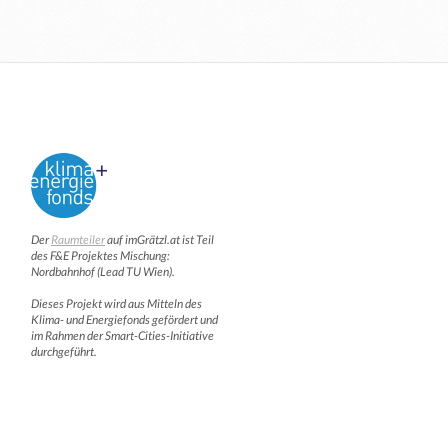
Der
Raumteiler
auf imGrätzl.at ist Teil
des F&E Projektes Mischung:
Nordbahnhof (Lead TU Wien).
Dieses Projekt wird aus Mitteln des
Klima- und Energiefonds gefördert und
im Rahmen der Smart-Cities-Initiative
durchgeführt.