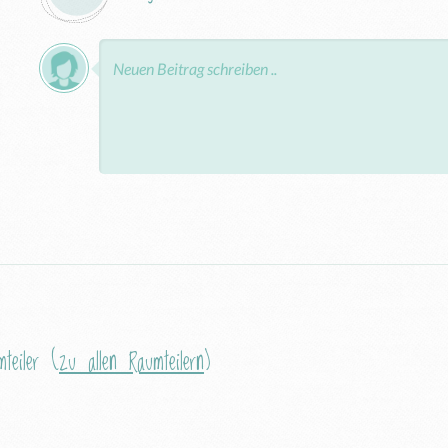
teiler (
zu allen Raumteilern
)