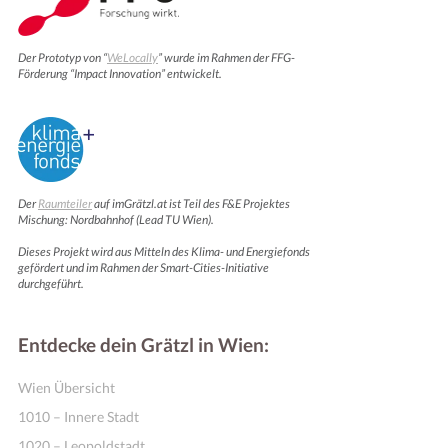
Der Prototyp von “
WeLocally
” wurde im Rahmen der FFG-
Förderung “Impact Innovation” entwickelt.
Der
Raumteiler
auf imGrätzl.at ist Teil des F&E Projektes
Mischung: Nordbahnhof (Lead TU Wien).
Dieses Projekt wird aus Mitteln des Klima- und Energiefonds
gefördert und im Rahmen der Smart-Cities-Initiative
durchgeführt.
Entdecke dein Grätzl in Wien:
Wien Übersicht
1010 – Innere Stadt
1020 – Leopoldstadt