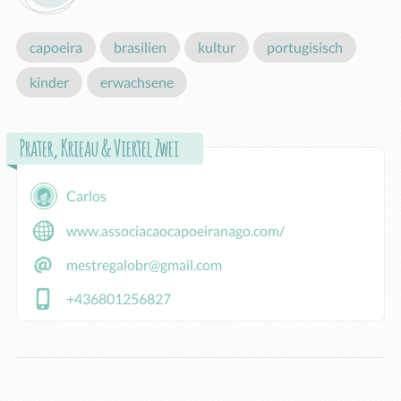
capoeira
brasilien
kultur
portugisisch
kinder
erwachsene
Prater, Krieau & Viertel Zwei
Carlos
www.associacaocapoeiranago.com/
mestregalobr@gmail.com
+436801256827