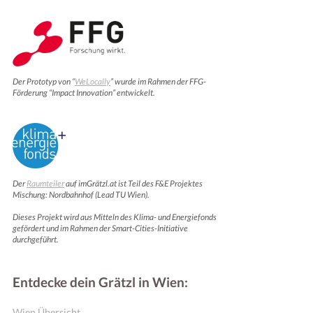
Der Prototyp von “
WeLocally
” wurde im Rahmen der FFG-
Förderung “Impact Innovation” entwickelt.
Der
Raumteiler
auf imGrätzl.at ist Teil des F&E Projektes
Mischung: Nordbahnhof (Lead TU Wien).
Dieses Projekt wird aus Mitteln des Klima- und Energiefonds
gefördert und im Rahmen der Smart-Cities-Initiative
durchgeführt.
Entdecke dein Grätzl in Wien:
Wien Übersicht