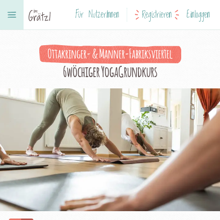
Für NutzerInnen
Registrieren
Einloggen
Ottakringer- & Manner-Fabriksviertel
6wöchiger YogaGrundkurs