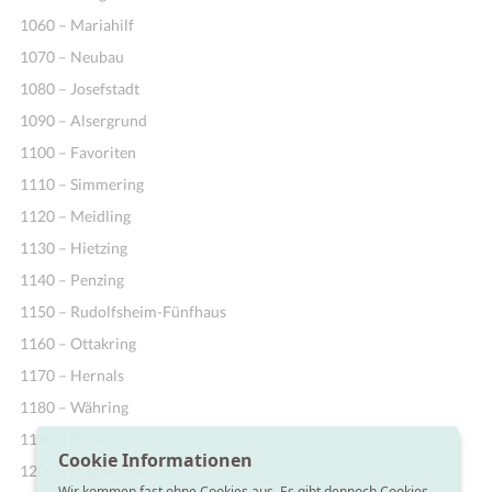
1060 – Mariahilf
1070 – Neubau
1080 – Josefstadt
1090 – Alsergrund
1100 – Favoriten
1110 – Simmering
1120 – Meidling
1130 – Hietzing
1140 – Penzing
1150 – Rudolfsheim-Fünfhaus
1160 – Ottakring
1170 – Hernals
1180 – Währing
1190 – Döbling
Cookie Informationen
1200 – Brigittenau
Wir kommen fast ohne Cookies aus. Es gibt dennoch Cookies,