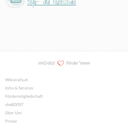
Yoga- und Pilatesstudio
imGrätzl
Förder*innen
WeLocally.at
Infos & Services
Fördermitgliedschaft
she
BOOST
Über Uns
Presse