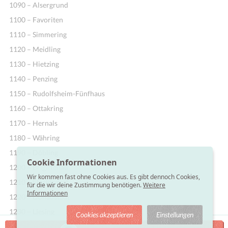
1090 – Alsergrund
1100 – Favoriten
1110 – Simmering
1120 – Meidling
1130 – Hietzing
1140 – Penzing
1150 – Rudolfsheim-Fünfhaus
1160 – Ottakring
1170 – Hernals
1180 – Währing
1190 – Döbling
Cookie Informationen
1200 – Brigittenau
Wir kommen fast ohne Cookies aus. Es gibt dennoch Cookies,
1210 – Floridsdorf
für die wir deine Zustimmung benötigen.
Weitere
Informationen
1220 – Donaustadt
1230 – Liesing
Cookies akzeptieren
Einstellungen