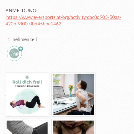
ANMELDUNG: 

https://www.eversports.at/org/activity/dac8d903-50aa-
420b-9f00-0bd45bbe1462
1
nehmen teil