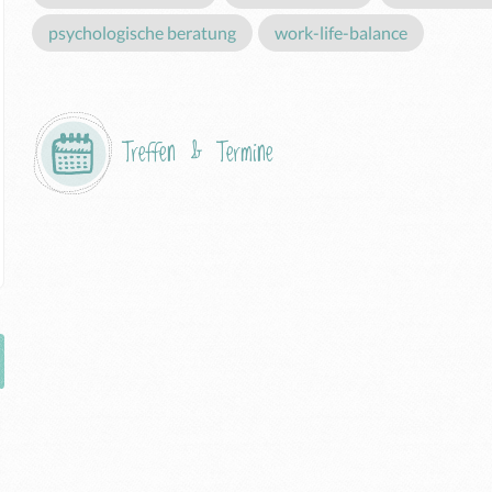
psychologische beratung
work-life-balance
Treffen & Termine