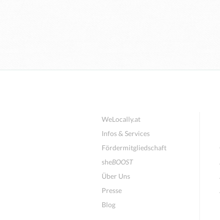
WeLocally.at
Infos & Services
Fördermitgliedschaft
she
BOOST
Über Uns
Presse
Blog