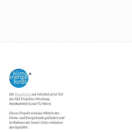
Der
Raumteiler
auf imGrätzl.at ist Teil
des F&E Projektes Mischung:
Nordbahnhof (Lead TU Wien).
Dieses Projekt wird aus Mitteln des
Klima- und Energiefonds gefördert und
im Rahmen der Smart-Cities-Initiative
durchgeführt.