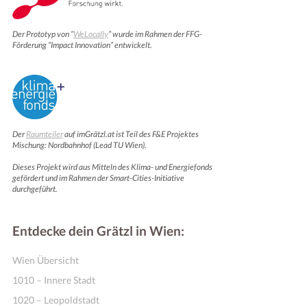
Der Prototyp von “
WeLocally
” wurde im Rahmen der FFG-
Förderung “Impact Innovation” entwickelt.
Der
Raumteiler
auf imGrätzl.at ist Teil des F&E Projektes
Mischung: Nordbahnhof (Lead TU Wien).
Dieses Projekt wird aus Mitteln des Klima- und Energiefonds
gefördert und im Rahmen der Smart-Cities-Initiative
durchgeführt.
Entdecke dein Grätzl in Wien:
Wien Übersicht
1010 – Innere Stadt
1020 – Leopoldstadt