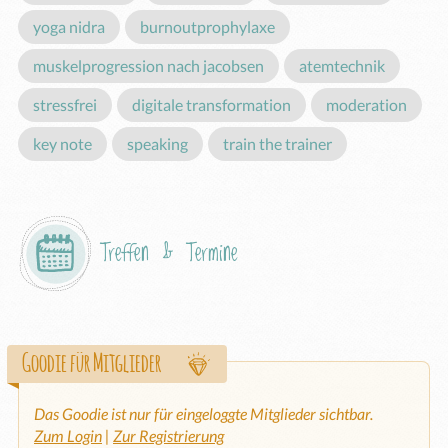
yoga nidra
burnoutprophylaxe
muskelprogression nach jacobsen
atemtechnik
stressfrei
digitale transformation
moderation
key note
speaking
train the trainer
Treffen & Termine
Goodie für Mitglieder
Das Goodie ist nur für eingeloggte Mitglieder sichtbar.
Zum Login
|
Zur Registrierung