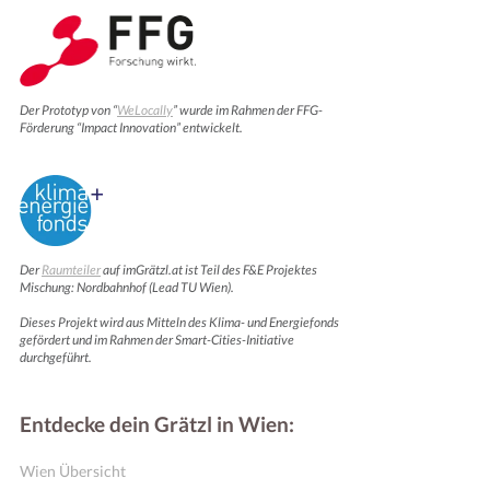
Der Prototyp von “
WeLocally
” wurde im Rahmen der FFG-
Förderung “Impact Innovation” entwickelt.
Der
Raumteiler
auf imGrätzl.at ist Teil des F&E Projektes
Mischung: Nordbahnhof (Lead TU Wien).
Dieses Projekt wird aus Mitteln des Klima- und Energiefonds
gefördert und im Rahmen der Smart-Cities-Initiative
durchgeführt.
Entdecke dein Grätzl in Wien:
Wien Übersicht