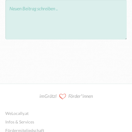
imGrätzl
Förder*innen
WeLocally.at
Infos & Services
Fördermitgliedschaft