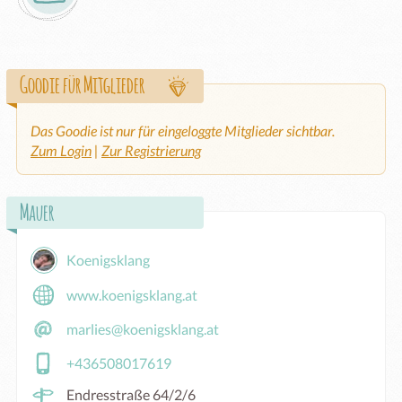
Goodie für Mitglieder
Das Goodie ist nur für eingeloggte Mitglieder sichtbar.
Zum Login
|
Zur Registrierung
Mauer
Koenigsklang
www.koenigsklang.at
marlies@koenigsklang.at
+436508017619
Endresstraße 64/2/6