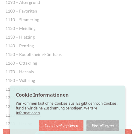
1090 – Alsergrund
1100 – Favoriten
1110 – Simmering
1120 – Meidling
1130 – Hietzing
1140 – Penzing
1150 – Rudolfsheim-Fünfhaus
1160 – Ottakring
1170 – Hernals
1180 – Währing
1190 – Döbling
Cookie Informationen
1200 – Brigittenau
Wir kommen fast ohne Cookies aus. Es gibt dennoch Cookies,
1210 – Floridsdorf
für die wir deine Zustimmung benötigen.
Weitere
Informationen
1220 – Donaustadt
1230 – Liesing
Cookies akzeptieren
Einstellungen