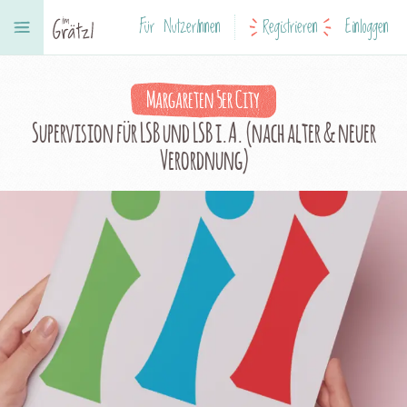
Für NutzerInnen
Registrieren
Einloggen
Margareten 5er City
Supervision für LSB und LSB i.A. (nach alter & neuer
Verordnung)