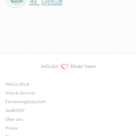
und Supervision
imGrätzl
Förder*innen
WeLocally.at
Infos & Services
Fördermitgliedschaft
she
BOOST
Über Uns
Presse