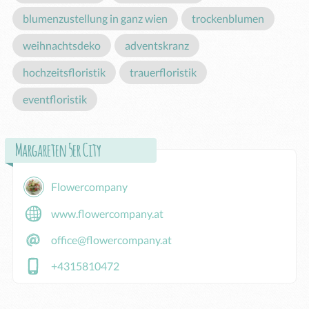
blumenzustellung in ganz wien
trockenblumen
weihnachtsdeko
adventskranz
hochzeitsfloristik
trauerfloristik
eventfloristik
Margareten 5er City
Flowercompany
www.flowercompany.at
office@flowercompany.at
+4315810472