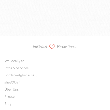
imGrätzl
Förder*innen
WeLocally.at
Infos & Services
Fördermitgliedschaft
she
BOOST
Über Uns
Presse
Blog