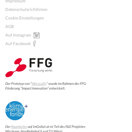
Impressum
Datenschutzrichtlinien
Cookie Einstellungen
AGB
Auf Instagram
Auf Facebook
Der Prototyp von “
WeLocally
” wurde im Rahmen der FFG-
Förderung “Impact Innovation” entwickelt.
Der
Raumteiler
auf imGrätzl.at ist Teil des F&E Projektes
Mischung: Nordbahnhof (Lead TU Wien).