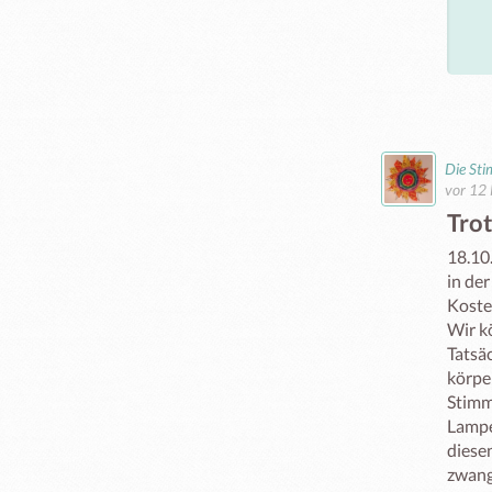
Die St
vor 12
Tro
18.10.
in der
Koste
Wir k
Tatsäc
körpe
Stimm
Lampe
diese
zwang