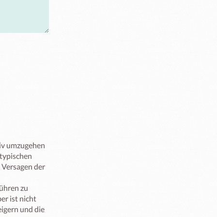
iv umzugehen

 typischen 
 Versagen der 
ühren zu 
 ist nicht 
igern und die 