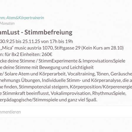
imm,-Atem&Körpertrainerin
 Monaten
mmLust - Stimmbefreiung
30.9.25 bis 25.11.25 von 17h bis 19h

 „Mica“ music austria 1070, Stiftgasse 29 (Kein Kurs am 28.10)

: für 8x2 Einheiten: 260€

cke deine Stimme / StimmExperimente & ImprovisationsSpiele 

ie deine Stimme mit Bewegung und Leichtigkeit

e/ Solare Atem und Körperarbeit, Vocaltraining, Tönen, Geräusche,
ehmungs Übungen, Individuelle Stimm- und Körperanalyse, die a
e finden, Stimmpotenzial steigern, Körperposition/Körperenergie 
e Stimmkraft beeinflusst, Vokalimprovisation, RhythmusSpiele, 
erpädagogische/Stimmspiele und ganz viel Spaß.