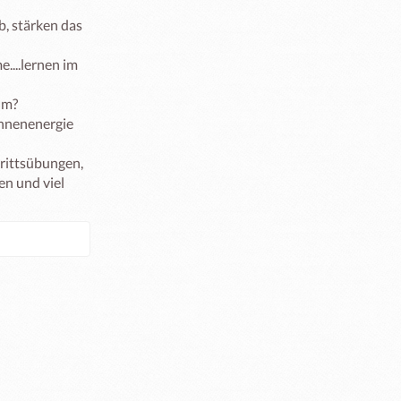
 stärken das 
...lernen im 
m? 
hnenenergie 
ittsübungen, 
 und viel 