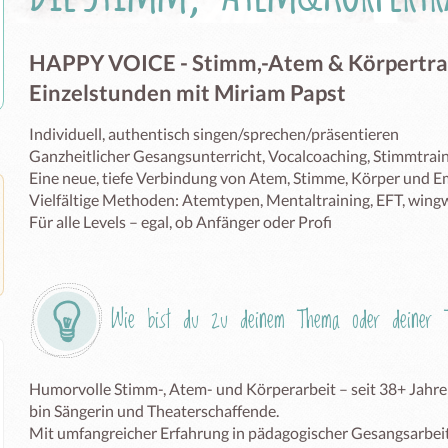
HAPPY VOICE - Stimm,-Atem & Körpertrai
Einzelstunden mit Miriam Papst
Individuell, authentisch singen/sprechen/präsentieren

Ganzheitlicher Gesangsunterricht, Vocalcoaching, Stimmtraini
Eine neue, tiefe Verbindung von Atem, Stimme, Körper und E
Vielfältige Methoden: Atemtypen, Mentaltraining, EFT, wingw
Für alle Levels – egal, ob Anfänger oder Profi 
Wie bist du zu deinem Thema oder deiner T
Humorvolle Stimm-, Atem- und Körperarbeit – seit 38+ Jahre
bin Sängerin und Theaterschaffende.  

Mit umfangreicher Erfahrung in pädagogischer Gesangsarbeit