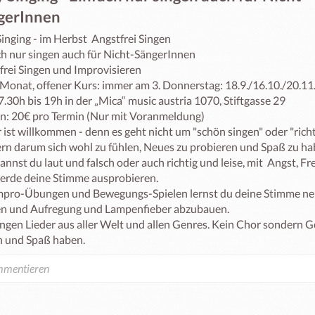
gerInnen
inging - im Herbst  Angstfrei Singen

ch nur singen auch für Nicht-SängerInnen

frei Singen und Improvisieren

 Monat, offener Kurs: immer am 3. Donnerstag: 18.9./16.10./20.11.
.30h bis 19h in der „Mica“ music austria 1070, Stiftgasse 29

n: 20€ pro Termin (Nur mit Voranmeldung)

 ist willkommen - denn es geht nicht um "schön singen" oder "richti
rn darum sich wohl zu fühlen, Neues zu probieren und Spaß zu hab
annst du laut und falsch oder auch richtig und leise, mit  Angst, Fr
erde deine Stimme ausprobieren.

mpro-Übungen und Bewegungs-Spielen lernst du deine Stimme ne
n und Aufregung und Lampenfieber abzubauen.

ingen Lieder aus aller Welt und allen Genres. Kein Chor sondern 
n und Spaß haben.