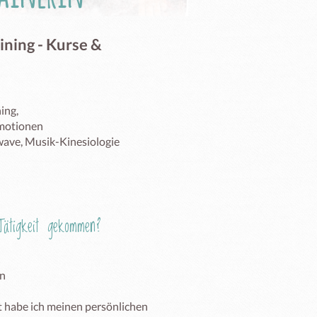
ning - Kurse &
ng,

motionen 

ave, Musik-Kinesiologie

ätigkeit gekommen?
n

 habe ich meinen persönlichen 