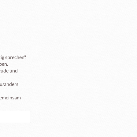


g sprechen".

en.

eude und 
u/anders 
Gemeinsam 