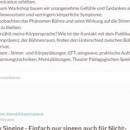
ntration erhöhen.

esem Workshop bauen wir unangenehme Gefühle und Gedanken ab,
tbewusstsein und verringern körperliche Symptome.

eobachten das Phänomen Bühne und seine Wirkung auf die Stimme.
zu bleiben.

rzählt meine Körpersprache? Wie ist der Kontakt mit dem Publiku
npräsenz, der Bühnenraum, finden den Unterschied zwischen Bü
ivat.

tem-, Stimm- und Körperübungen, EFT, wingwave, praktische Auftr
annungstechniken, Mentalübungen, Theater Pädagogischen Spielen
imm,-Atem&Körpertrainerin
 Monaten
 Singing - Einfach nur singen auch für Nicht-