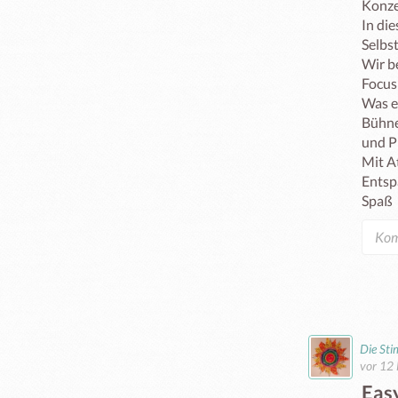
Konze
In di
Selbs
Wir b
Focus 
Was e
Bühne
und Pr
Mit A
Entsp
Spaß
Die St
vor 12
Easy