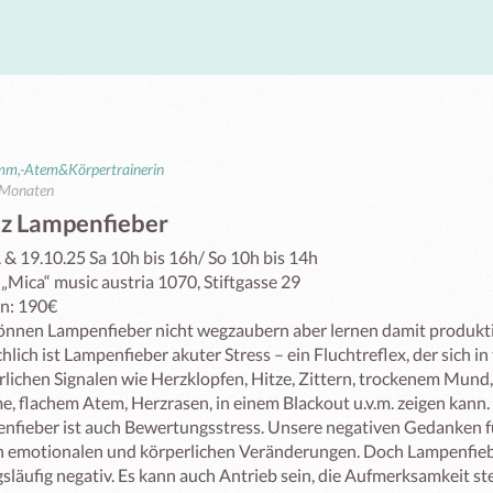
imm,-Atem&Körpertrainerin
 Monaten
tz Lampenfieber
 & 19.10.25 Sa 10h bis 16h/ So 10h bis 14h

 „Mica“ music austria 1070, Stiftgasse 29 

n: 190€

önnen Lampenfieber nicht wegzaubern aber lernen damit produkt
hlich ist Lampenfieber akuter Stress – ein Fluchtreflex, der sich in
rlichen Signalen wie Herzklopfen, Hitze, Zittern, trockenem Mund,
e, flachem Atem, Herzrasen, in einem Blackout u.v.m. zeigen kann.

nfieber ist auch Bewertungsstress. Unsere negativen Gedanken f
n emotionalen und körperlichen Veränderungen. Doch Lampenfieber
släufig negativ. Es kann auch Antrieb sein, die Aufmerksamkeit ste