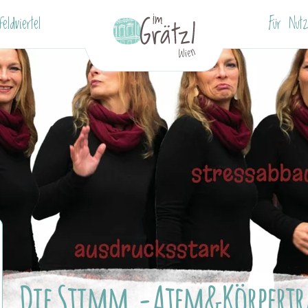
eldviertel
Für Nutz
Die Stimm,-Atem&Körpertr