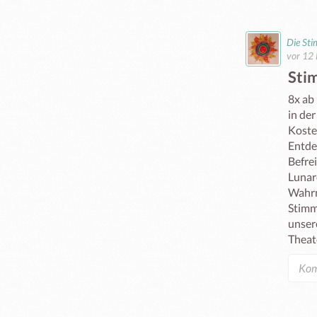
Die St
vor 12
Sti
8x ab 
in der
Kosten
Entde
Befre
Lunar
Wahrn
Stimm
unser
Theat