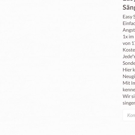
Sän
Easy S
Einfa
Angst
1x im
von 17
Koste
Jede*r
Sonde
Hier k
Neugi
Mit I
kenne
Wir s
singe