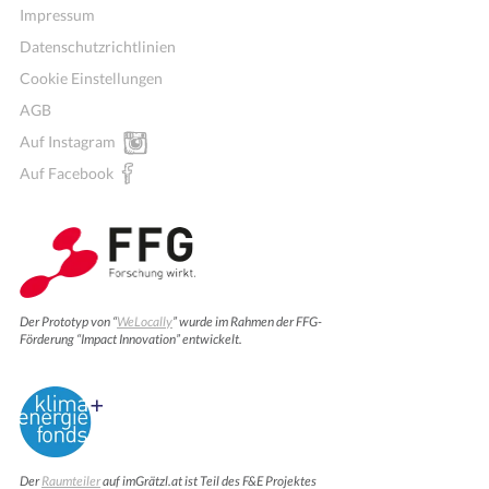
Impressum
Datenschutzrichtlinien
Cookie Einstellungen
AGB
Auf Instagram
Auf Facebook
Der Prototyp von “
WeLocally
” wurde im Rahmen der FFG-
Förderung “Impact Innovation” entwickelt.
Der
Raumteiler
auf imGrätzl.at ist Teil des F&E Projektes