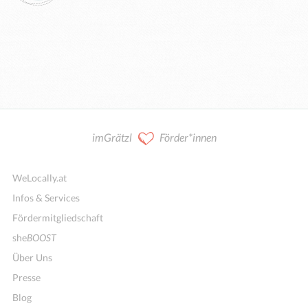
imGrätzl
Förder*innen
WeLocally.at
Infos & Services
Fördermitgliedschaft
she
BOOST
Über Uns
Presse
Blog