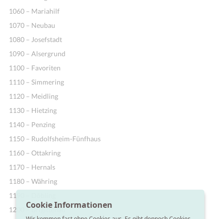
1060 – Mariahilf
1070 – Neubau
1080 – Josefstadt
1090 – Alsergrund
1100 – Favoriten
1110 – Simmering
1120 – Meidling
1130 – Hietzing
1140 – Penzing
1150 – Rudolfsheim-Fünfhaus
1160 – Ottakring
1170 – Hernals
1180 – Währing
1190 – Döbling
Cookie Informationen
1200 – Brigittenau
Wir kommen fast ohne Cookies aus. Es gibt dennoch Cookies,