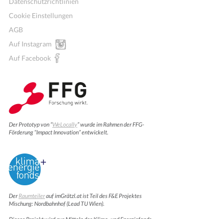
Datenschutzrichtlinien
Cookie Einstellungen
AGB
Auf Instagram
Auf Facebook
Der Prototyp von “
WeLocally
” wurde im Rahmen der FFG-
Förderung “Impact Innovation” entwickelt.
Der
Raumteiler
auf imGrätzl.at ist Teil des F&E Projektes
Mischung: Nordbahnhof (Lead TU Wien).