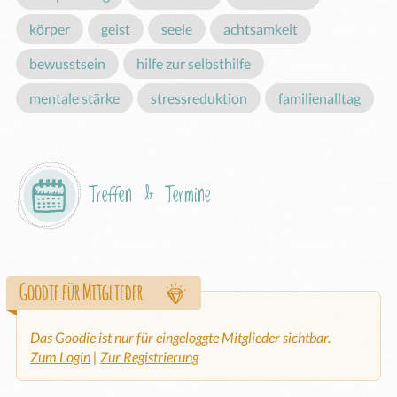
körper
geist
seele
achtsamkeit
bewusstsein
hilfe zur selbsthilfe
mentale stärke
stressreduktion
familienalltag
Treffen & Termine
Goodie für Mitglieder
Das Goodie ist nur für eingeloggte Mitglieder sichtbar.
Zum Login
|
Zur Registrierung