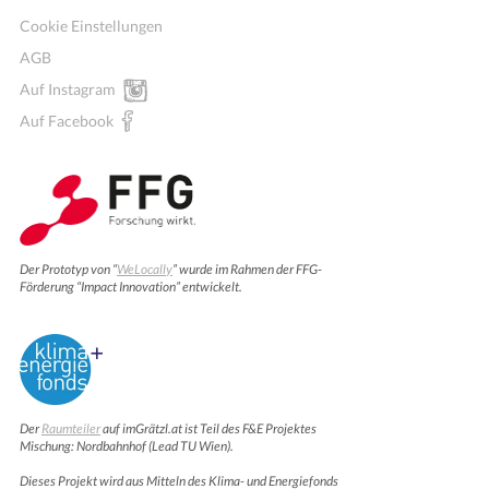
Cookie Einstellungen
AGB
Auf Instagram
Auf Facebook
Der Prototyp von “
WeLocally
” wurde im Rahmen der FFG-
Förderung “Impact Innovation” entwickelt.
Der
Raumteiler
auf imGrätzl.at ist Teil des F&E Projektes
Mischung: Nordbahnhof (Lead TU Wien).
Dieses Projekt wird aus Mitteln des Klima- und Energiefonds