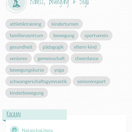
Fitness, Bewegung & Yoga
athletiktraining
kinderturnen
familienzentrum
bewegung
sportverein
gesundheit
pädagogik
eltern-kind
senioren
gemeinschaft
cheerdance
bewegungskurse
yoga
schwangerschaftsgymnastik
seniorensport
kinderbewegung
Kagran
NataschaLitera