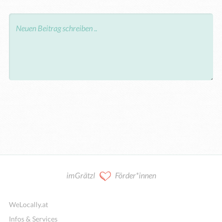
imGrätzl
Förder*innen
WeLocally.at
Infos & Services