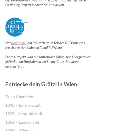
Der Prototyp von “
WeLocally
” wurde im Rahmen der FFG-
Förderung “Impact Innovation” entwickelt.
Der
Raumteiler
auf imGrätzl.at ist Teil des F&E Projektes
Mischung: Nordbahnhof (Lead TU Wien).
Dieses Projekt wird aus Mitteln des Klima- und Energiefonds
gefördert und im Rahmen der Smart-Cities-Initiative
durchgeführt.
Entdecke dein Grätzl in Wien:
Wien Übersicht
1010 – Innere Stadt
1020 – Leopoldstadt
1030 – Landstraße
1040 – Wieden