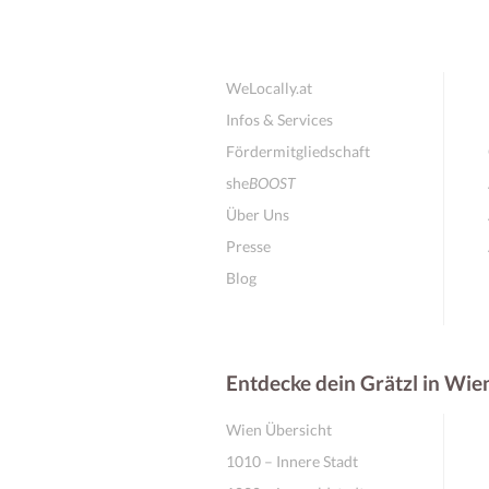
WeLocally.at
Infos & Services
Fördermitgliedschaft
she
BOOST
Über Uns
Presse
Blog
Entdecke dein Grätzl in Wie
Wien Übersicht
1010 – Innere Stadt