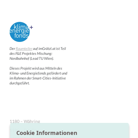
Der
Raumteiler
auf imGrätzl.at ist Teil
des F&E Projektes Mischung:
Nordbahnhof (Lead TU Wien).
Dieses Projekt wird aus Mitteln des
Klima- und Energiefonds gefördert und
im Rahmen der Smart-Cities-Initiative
durchgeführt.
1180 – Währing
1190 – Döbling
Cookie Informationen