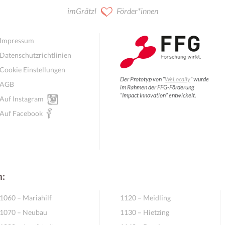
imGrätzl
Förder*innen
Impressum
Datenschutzrichtlinien
Cookie Einstellungen
Der Prototyp von “
WeLocally
” wurde
AGB
im Rahmen der FFG-Förderung
“Impact Innovation” entwickelt.
Auf Instagram
Auf Facebook
n:
1060 – Mariahilf
1120 – Meidling
1070 – Neubau
1130 – Hietzing