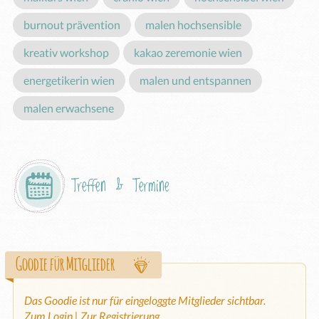
burnout prävention
malen hochsensible
kreativ workshop
kakao zeremonie wien
energetikerin wien
malen und entspannen
malen erwachsene
Treffen & Termine
Goodie für Mitglieder
Das Goodie ist nur für eingeloggte Mitglieder sichtbar.
Zum Login
|
Zur Registrierung