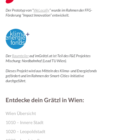
Der Prototyp von “
WeLocally
” wurde im Rahmen der FFG-
Förderung “Impact Innovation” entwickelt.
Der
Raumteiler
auf imGrätzl.at ist Teil des F&E Projektes
Mischung: Nordbahnhof (Lead TU Wien).
Dieses Projekt wird aus Mitteln des Klima- und Energiefonds
gefördert und im Rahmen der Smart-Cities-Initiative
durchgeführt.
Entdecke dein Grätzl in Wien:
Wien Übersicht
1010 – Innere Stadt
1020 – Leopoldstadt