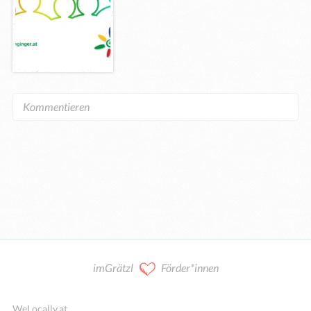
imGrätzl
Förder*innen
WeLocally.at