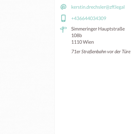
kerstin.drechsler@zff.legal
+436644034309
Simmeringer Hauptstraße
108b
1110 Wien
71er Straßenbahn vor der Türe