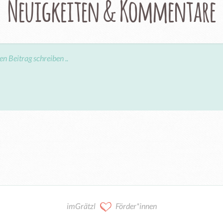
Neuigkeiten & Kommentare
imGrätzl
Förder*innen