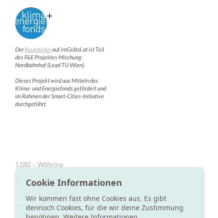
Der
Raumteiler
auf imGrätzl.at ist Teil
des F&E Projektes Mischung:
Nordbahnhof (Lead TU Wien).
Dieses Projekt wird aus Mitteln des
Klima- und Energiefonds gefördert und
im Rahmen der Smart-Cities-Initiative
durchgeführt.
1180 – Währing
1190 – Döbling
Cookie Informationen
1200 – Brigittenau
Wir kommen fast ohne Cookies aus. Es gibt
1210 – Floridsdorf
dennoch Cookies, für die wir deine Zustimmung
benötigen.
Weitere Informationen