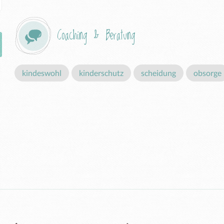
Coaching & Beratung
kindeswohl
kinderschutz
scheidung
obsorge