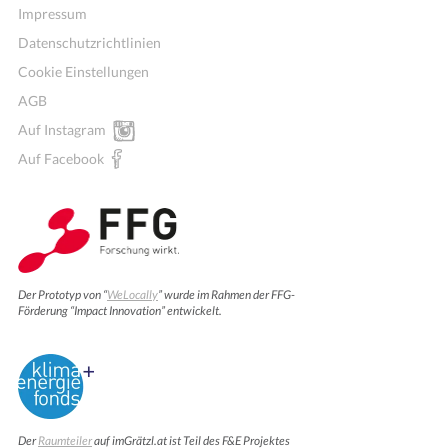
Impressum
Datenschutzrichtlinien
Cookie Einstellungen
AGB
Auf Instagram
Auf Facebook
Der Prototyp von “
WeLocally
” wurde im Rahmen der FFG-
Förderung “Impact Innovation” entwickelt.
Der
Raumteiler
auf imGrätzl.at ist Teil des F&E Projektes