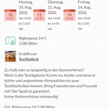
Montag,
Dienstag,
Freitag,
10. Aug.
11. Aug.
14. Aug.
2026
2026
2026
10
11
14
AUG
AUG
AUG
Von 10:00
Von 10:00
Von 10:00
bis 13:00
bis 14:00
bis 13:00
Uhr
Uhr
Uhr
Riglergasse 14/1
1180 Wien
Erstellt von:
Textilgalerie
Zu heiß oder zu langweilig in den Sommerferien?

Nicht in der Textilgalerie! Komm ins Atelier und lerne in 
kühler und angenehmer Atmosphäre ein paar 
Textiltechniken kennen. Bring Freundinnen und Freunde 
mit! Der Spaß ist garantiert.

Keine Vorkenntnisse notwendig!

Ort: Riglergasse 14,1180 Wien
