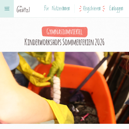
Für NutzerInnen
Registrieren
Einloggen
Gymnasiumviertel
Kinderworkshops Sommerferien 2026