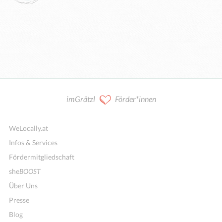
imGrätzl
Förder*innen
WeLocally.at
Infos & Services
Fördermitgliedschaft
she
BOOST
Über Uns
Presse
Blog