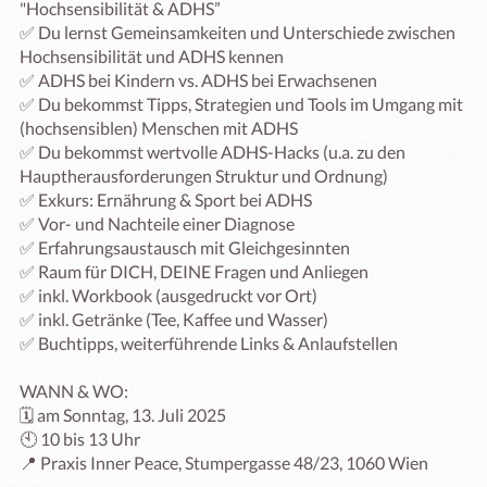
"Hochsensibilität & ADHS” 

✅ Du lernst Gemeinsamkeiten und Unterschiede zwischen 
Hochsensibilität und ADHS kennen

✅ ADHS bei Kindern vs. ADHS bei Erwachsenen

✅ Du bekommst Tipps, Strategien und Tools im Umgang mit 
(hochsensiblen) Menschen mit ADHS 

✅ Du bekommst wertvolle ADHS-Hacks (u.a. zu den 
Hauptherausforderungen Struktur und Ordnung)

✅ Exkurs: Ernährung & Sport bei ADHS

✅ Vor- und Nachteile einer Diagnose

✅ Erfahrungsaustausch mit Gleichgesinnten

✅ Raum für DICH, DEINE Fragen und Anliegen

✅ inkl. Workbook (ausgedruckt vor Ort)

✅ inkl. Getränke (Tee, Kaffee und Wasser)

✅ Buchtipps, weiterführende Links & Anlaufstellen 

WANN & WO:

🗓️ am Sonntag, 13. Juli 2025

🕙 10 bis 13 Uhr

📍 Praxis Inner Peace, Stumpergasse 48/23, 1060 Wien
