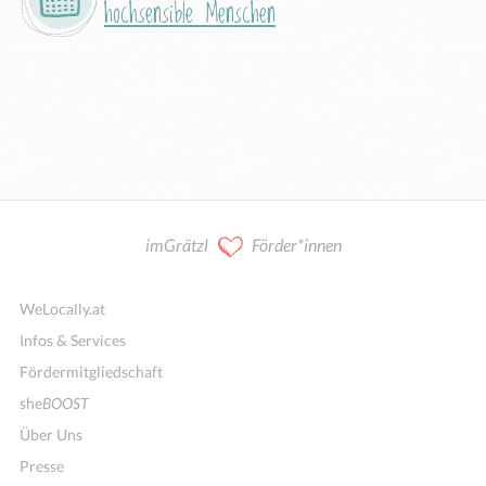
hochsensible Menschen
imGrätzl
Förder*innen
WeLocally.at
Infos & Services
Fördermitgliedschaft
she
BOOST
Über Uns
Presse