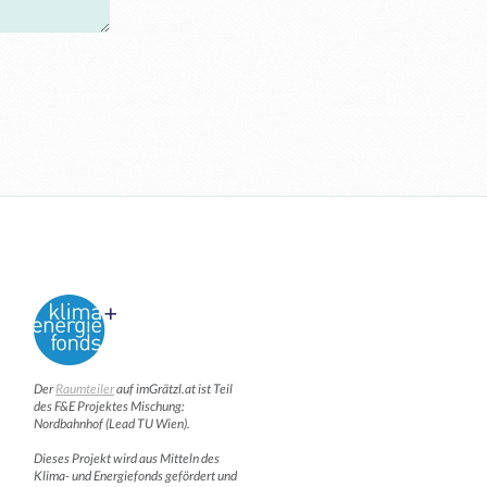
Der
Raumteiler
auf imGrätzl.at ist Teil
des F&E Projektes Mischung:
Nordbahnhof (Lead TU Wien).
Dieses Projekt wird aus Mitteln des
Klima- und Energiefonds gefördert und