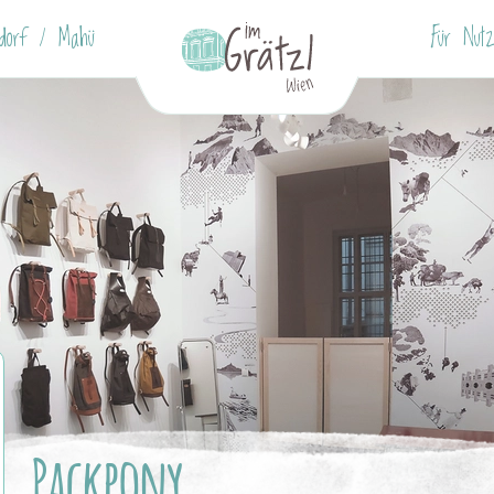
ndorf / Mahü
Für Nutz
Packpony