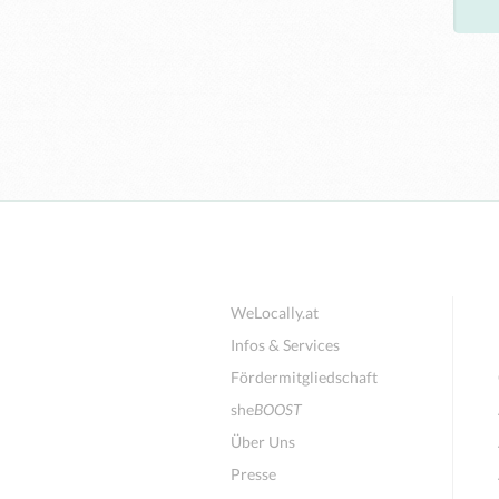
WeLocally.at
Infos & Services
Fördermitgliedschaft
she
BOOST
Über Uns
Presse