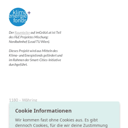
Der
Raumteiler
auf imGrätzl.at ist Teil
des F&E Projektes Mischung:
Nordbahnhof (Lead TU Wien).
Dieses Projekt wird aus Mitteln des
Klima- und Energiefonds gefördert und
im Rahmen der Smart-Cities-Initiative
durchgeführt.
1180 – Währing
1190 – Döbling
Cookie Informationen
1200 – Brigittenau
Wir kommen fast ohne Cookies aus. Es gibt
1210 – Floridsdorf
dennoch Cookies, für die wir deine Zustimmung