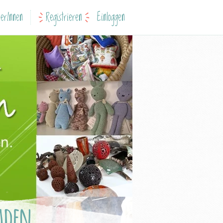
erInnen
Registrieren
Einloggen
laden