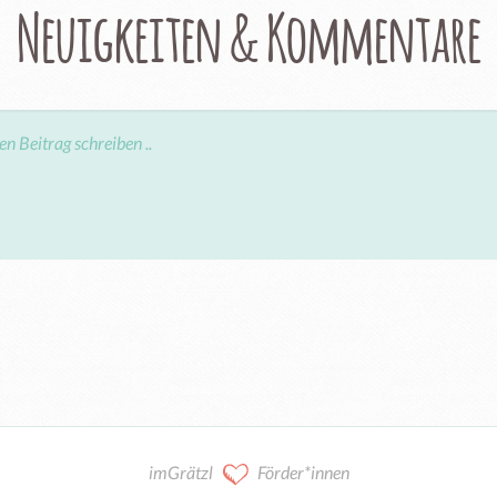
Neuigkeiten & Kommentare
imGrätzl
Förder*innen