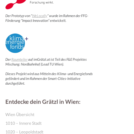
Der Prototyp von “
WeLocally
” wurde im Rahmen der FFG-
Förderung “Impact Innovation” entwickelt.
Der
Raumteiler
auf imGrätzl.at ist Teil des F&E Projektes
Mischung: Nordbahnhof (Lead TU Wien).
Dieses Projekt wird aus Mitteln des Klima- und Energiefonds
gefördert und im Rahmen der Smart-Cities-Initiative
durchgeführt.
Entdecke dein Grätzl in Wien:
Wien Übersicht
1010 – Innere Stadt
1020 – Leopoldstadt