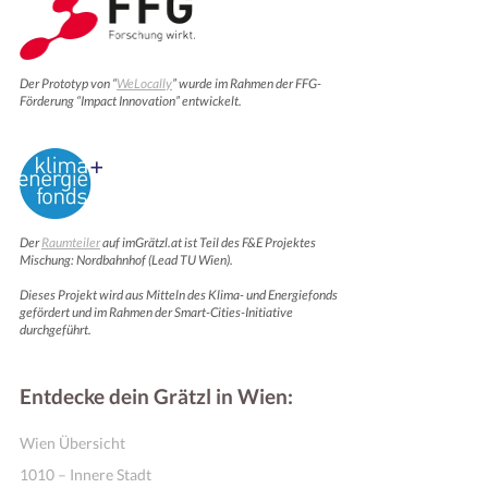
Der Prototyp von “
WeLocally
” wurde im Rahmen der FFG-
Förderung “Impact Innovation” entwickelt.
Der
Raumteiler
auf imGrätzl.at ist Teil des F&E Projektes
Mischung: Nordbahnhof (Lead TU Wien).
Dieses Projekt wird aus Mitteln des Klima- und Energiefonds
gefördert und im Rahmen der Smart-Cities-Initiative
durchgeführt.
Entdecke dein Grätzl in Wien:
Wien Übersicht
1010 – Innere Stadt