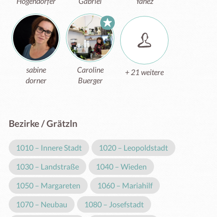
Högendorfer
Gabriel
Yañez
sabine
Caroline
+ 21 weitere
dorner
Buerger
Bezirke / Grätzln
1010 – Innere Stadt
1020 – Leopoldstadt
1030 – Landstraße
1040 – Wieden
1050 – Margareten
1060 – Mariahilf
1070 – Neubau
1080 – Josefstadt