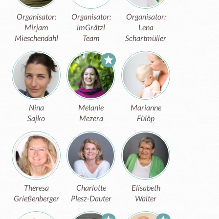
Organisator:
Organisator:
Organisator:
Mirjam
imGrätzl
Lena
Mieschendahl
Team
Schartmüller
Nina
Melanie
Marianne
Sajko
Mezera
Fülöp
Theresa
Charlotte
Elisabeth
Grießenberger
Plesz-Dauter
Walter