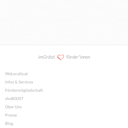
imGrätzl
Förder*innen
WeLocally.at
Infos & Services
Fördermitgliedschaft
she
BOOST
Über Uns
Presse
Blog