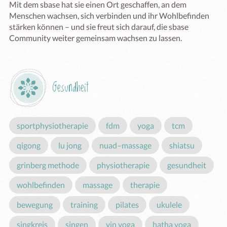
Mit dem sbase hat sie einen Ort geschaffen, an dem 
Menschen wachsen, sich verbinden und ihr Wohlbefinden 
stärken können – und sie freut sich darauf, die sbase 
Community weiter gemeinsam wachsen zu lassen.
Gesundheit
sportphysiotherapie
fdm
yoga
tcm
qigong
lu jong
nuad–massage
shiatsu
grinberg methode
physiotherapie
gesundheit
wohlbefinden
massage
therapie
bewegung
training
pilates
ukulele
singkreis
singen
yin yoga
hatha yoga