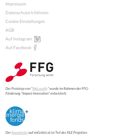
Impressum
Datenschutzrichtlinien
Cookie Einstellungen
AGB
Auf Instagram
Auf Facebook
Der Prototyp von “
WeLocally
” wurde im Rahmen der FFG-
Förderung “Impact Innovation” entwickelt.
Der
Raumteiler
auf imGrätzl.at ist Teil des F&E Projektes