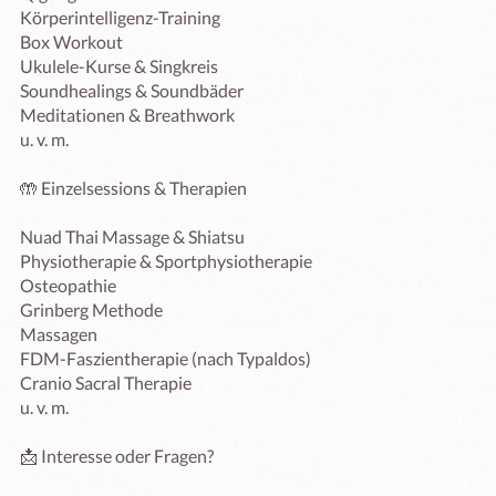
Körperintelligenz-Training

Box Workout

Ukulele-Kurse & Singkreis

Soundhealings & Soundbäder

Meditationen & Breathwork

u. v. m.

🤲 Einzelsessions & Therapien

Nuad Thai Massage & Shiatsu

Physiotherapie & Sportphysiotherapie

Osteopathie

Grinberg Methode

Massagen

FDM-Faszientherapie (nach Typaldos)

Cranio Sacral Therapie

u. v. m.

📩 Interesse oder Fragen?
