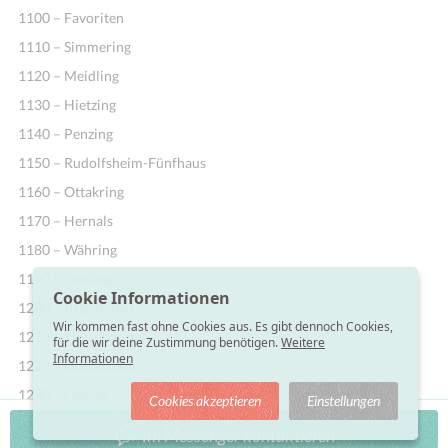
1100 – Favoriten
1110 – Simmering
1120 – Meidling
1130 – Hietzing
1140 – Penzing
1150 – Rudolfsheim-Fünfhaus
1160 – Ottakring
1170 – Hernals
1180 – Währing
1190 – Döbling
Cookie Informationen
1200 – Brigittenau
Wir kommen fast ohne Cookies aus. Es gibt dennoch Cookies,
1210 – Floridsdorf
für die wir deine Zustimmung benötigen.
Weitere
Informationen
1220 – Donaustadt
1230 – Liesing
Cookies akzeptieren
Einstellungen
Im Messenger kontaktieren