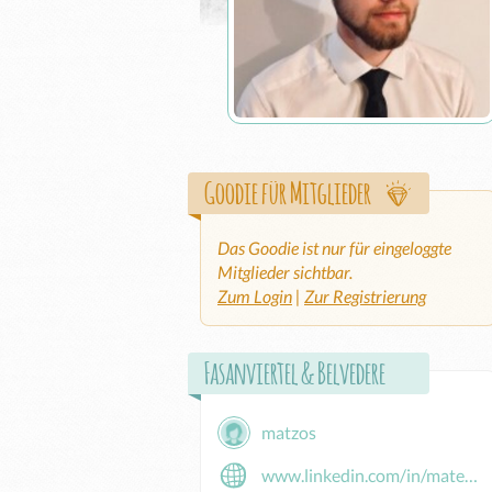
Goodie für Mitglieder
Das Goodie ist nur für eingeloggte
Mitglieder sichtbar.
Zum Login
|
Zur Registrierung
Fasanviertel & Belvedere
matzos
www.linkedin.com/in/mateusz-piechocinski/