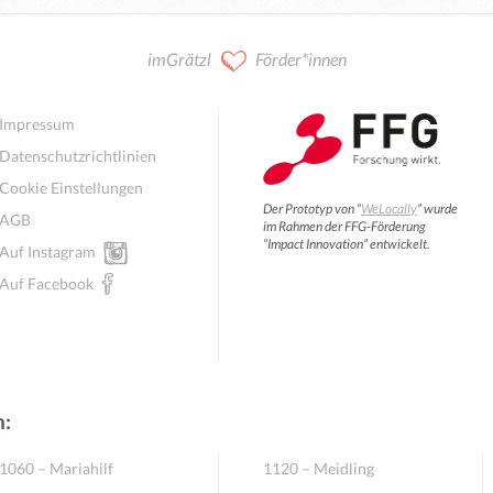
imGrätzl
Förder*innen
Impressum
Datenschutzrichtlinien
Cookie Einstellungen
Der Prototyp von “
WeLocally
” wurde
AGB
im Rahmen der FFG-Förderung
“Impact Innovation” entwickelt.
Auf Instagram
Auf Facebook
n:
1060 – Mariahilf
1120 – Meidling