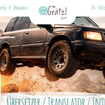
iertel & Belvedere
Für Nutz
Übersetzer / Translator / In