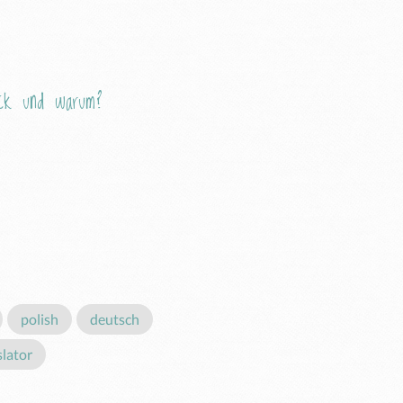
Eck und warum?
polish
deutsch
slator