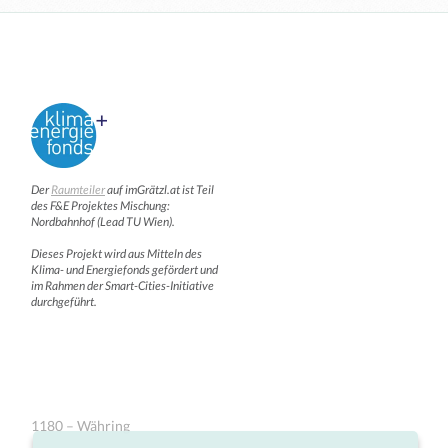
Der
Raumteiler
auf imGrätzl.at ist Teil
des F&E Projektes Mischung:
Nordbahnhof (Lead TU Wien).
Dieses Projekt wird aus Mitteln des
Klima- und Energiefonds gefördert und
im Rahmen der Smart-Cities-Initiative
durchgeführt.
1180 – Währing