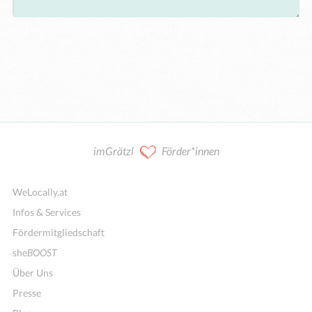
imGrätzl
Förder*innen
WeLocally.at
Infos & Services
Fördermitgliedschaft
she
BOOST
Über Uns
Presse