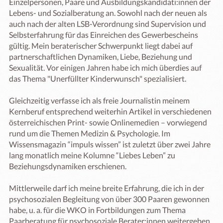
Einzelpersonen, Paare und Ausbildungskandidati:innen der 
Lebens- und Sozialberatung an. Sowohl nach der neuen als 
auch nach der alten LSB-Verordnung sind Supervision und 
Selbsterfahrung für das Einreichen des Gewerbescheins 
gültig. Mein beraterischer Schwerpunkt liegt dabei auf 
partnerschaftlichen Dynamiken, Liebe, Beziehung und 
Sexualität. Vor einigen Jahren habe ich mich überdies auf 
das Thema "Unerfüllter Kinderwunsch" spezialisiert.

Gleichzeitig verfasse ich als freie Journalistin meinem 
Kernberuf entsprechend weiterhin Artikel in verschiedenen 
österreichischen Print- sowie Onlinemedien – vorwiegend 
rund um die Themen Medizin & Psychologie. Im 
Wissensmagazin “impuls wissen” ist zuletzt über zwei Jahre 
lang monatlich meine Kolumne “Liebes Leben” zu 
Beziehungsdynamiken erschienen. 

Mittlerweile darf ich meine breite Erfahrung, die ich in der 
psychosozialen Begleitung von über 300 Paaren gewonnen 
habe, u. a. für die WKO in Fortbildungen zum Thema 
Paarberatung für psychosoziale Berater:innen weitergeben.