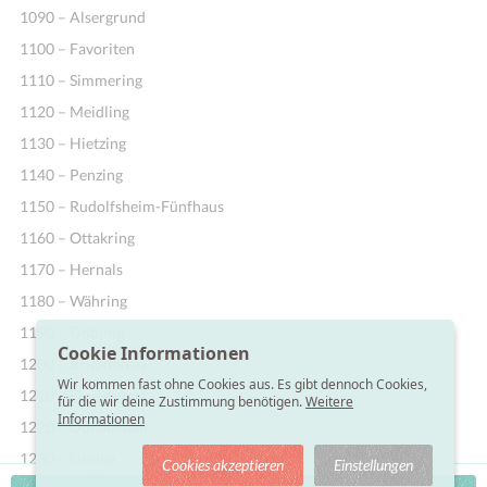
1090 – Alsergrund
1100 – Favoriten
1110 – Simmering
1120 – Meidling
1130 – Hietzing
1140 – Penzing
1150 – Rudolfsheim-Fünfhaus
1160 – Ottakring
1170 – Hernals
1180 – Währing
1190 – Döbling
Cookie Informationen
1200 – Brigittenau
Wir kommen fast ohne Cookies aus. Es gibt dennoch Cookies,
1210 – Floridsdorf
für die wir deine Zustimmung benötigen.
Weitere
Informationen
1220 – Donaustadt
1230 – Liesing
Cookies akzeptieren
Einstellungen