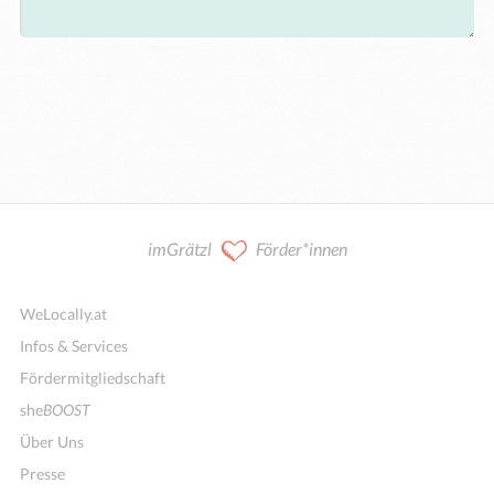
imGrätzl
Förder*innen
WeLocally.at
Infos & Services
Fördermitgliedschaft
she
BOOST
Über Uns
Presse