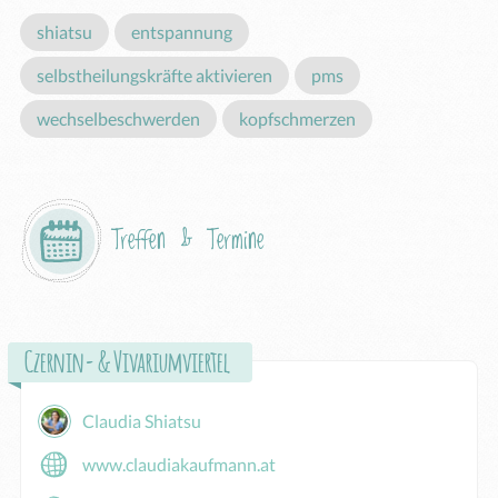
shiatsu
entspannung
selbstheilungskräfte aktivieren
pms
wechselbeschwerden
kopfschmerzen
Treffen & Termine
Czernin- & Vivariumviertel
Claudia Shiatsu
www.claudiakaufmann.at