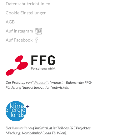
Datenschutzrichtlinien
Cookie Einstellungen
AGB
Auf Instagram
Auf Facebook
Der Prototyp von “
WeLocally
” wurde im Rahmen der FFG-
Förderung “Impact Innovation” entwickelt.
Der
Raumteiler
auf imGrätzl.at ist Teil des F&E Projektes
Mischung: Nordbahnhof (Lead TU Wien).