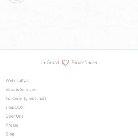
imGrätzl
Förder*innen
WeLocally.at
Infos & Services
Fördermitgliedschaft
she
BOOST
Über Uns
Presse
Blog