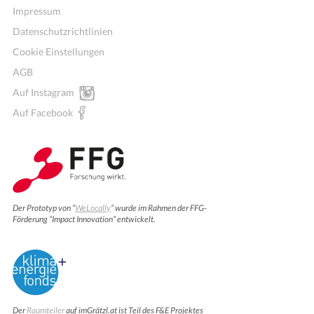
Impressum
Datenschutzrichtlinien
Cookie Einstellungen
AGB
Auf Instagram
Auf Facebook
Der Prototyp von “
WeLocally
” wurde im Rahmen der FFG-
Förderung “Impact Innovation” entwickelt.
Der
Raumteiler
auf imGrätzl.at ist Teil des F&E Projektes