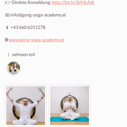
👉 Direkte Anmeldung: 
http://bit.ly/3VHLAXt
📧 info@gong-yoga-academy.at

📱 +43 660 6311278

🌐 
www.gong-yoga-academy.at
1
nehmen teil