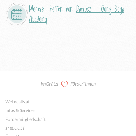
Weitere Treffen von
Dariusz – Gong Yoga
Academy
imGrätzl
Förder*innen
WeLocally.at
Infos & Services
Fördermitgliedschaft
she
BOOST