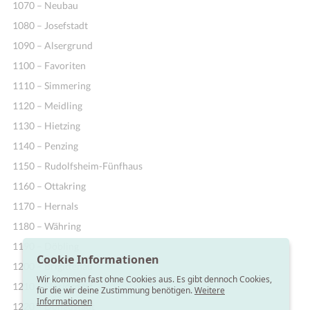
1070 – Neubau
1080 – Josefstadt
1090 – Alsergrund
1100 – Favoriten
1110 – Simmering
1120 – Meidling
1130 – Hietzing
1140 – Penzing
1150 – Rudolfsheim-Fünfhaus
1160 – Ottakring
1170 – Hernals
1180 – Währing
1190 – Döbling
Cookie Informationen
1200 – Brigittenau
Wir kommen fast ohne Cookies aus. Es gibt dennoch Cookies,
1210 – Floridsdorf
für die wir deine Zustimmung benötigen.
Weitere
Informationen
1220 – Donaustadt