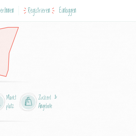
erInnen
Registrieren
Einloggen
Markt
Zuckerl &
platz
Angebote