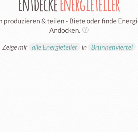
Entdecke
Energieteiler
 produzieren & teilen - Biete oder finde Ener
Andocken.
Zeige mir
alle Energieteiler
in
Brunnenviertel