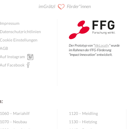
imGrätzl
Förder*innen
Impressum
Datenschutzrichtlinien
Cookie Einstellungen
Der Prototyp von “
WeLocally
” wurde
AGB
im Rahmen der FFG-Förderung
“Impact Innovation” entwickelt.
Auf Instagram
Auf Facebook
n:
1060 – Mariahilf
1120 – Meidling
1070 – Neubau
1130 – Hietzing