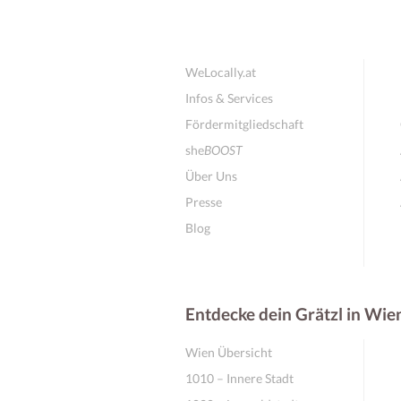
WeLocally.at
Infos & Services
Fördermitgliedschaft
she
BOOST
Über Uns
Presse
Blog
Entdecke dein Grätzl in Wie
Wien Übersicht
1010 – Innere Stadt