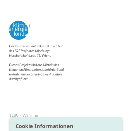
Der
Raumteiler
auf imGrätzl.at ist Teil
des F&E Projektes Mischung:
Nordbahnhof (Lead TU Wien).
Dieses Projekt wird aus Mitteln des
Klima- und Energiefonds gefördert und
im Rahmen der Smart-Cities-Initiative
durchgeführt.
1180 – Währing
1190 – Döbling
Cookie Informationen