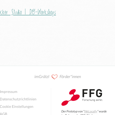
Ocker Studio | DIY-Workshops
imGrätzl
Förder*innen
Impressum
Datenschutzrichtlinien
Cookie Einstellungen
Der Prototyp von “
WeLocally
” wurde
AGB