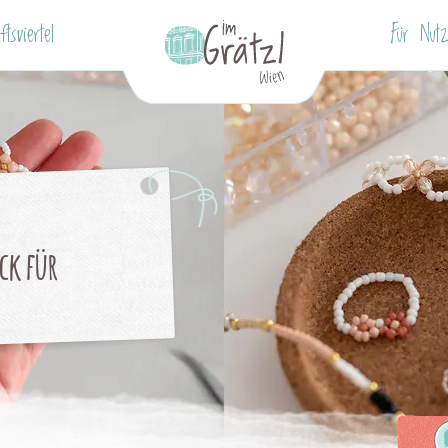
ftsviertel
Für Nutz
ck für