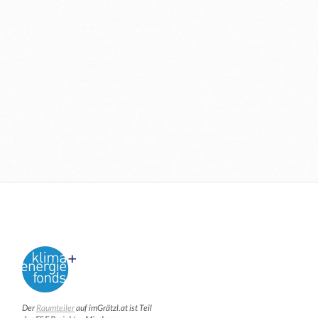
Der
Raumteiler
auf imGrätzl.at ist Teil