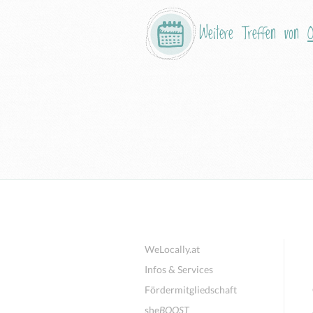
Weitere Treffen von
WeLocally.at
Infos & Services
Fördermitgliedschaft
she
BOOST