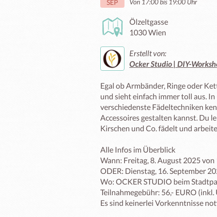
Von 17:00 bis 19:00 Uhr
SEP
Ölzeltgasse
1030 Wien
Erstellt von:
Ocker Studio | DIY-Worksh
Egal ob Armbänder, Ringe oder Kette
und sieht einfach immer toll aus. 
verschiedenste Fädeltechniken kenne
Accessoires gestalten kannst. Du l
Kirschen und Co. fädelt und arbeite
Alle Infos im Überblick

Wann: Freitag, 8. August 2025 von 
ODER: Dienstag, 16. September 202
Wo: OCKER STUDIO beim Stadtpark 
Teilnahmegebühr: 56,- EURO (inkl. U
Es sind keinerlei Vorkenntnisse not