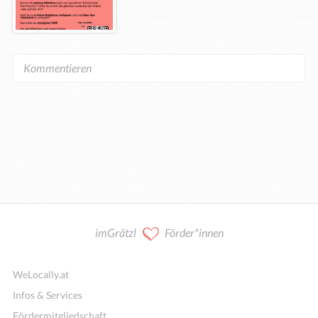
imGrätzl
Förder*innen
WeLocally.at
Infos & Services
Fördermitgliedschaft