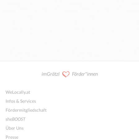
imGrätzl
Förder*innen
WeLocally.at
Infos & Services
Fördermitgliedschaft
she
BOOST
Über Uns
Presse