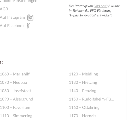
Cookie Einstellungen
Der Prototyp von “
WeLocally
” wurde
AGB
im Rahmen der FFG-Förderung
“Impact Innovation” entwickelt.
Auf Instagram
Auf Facebook
n:
Mitglieder für Vereine, Initiativen
1060 – Mariahilf
1120 – Meidling
1070 – Neubau
1130 – Hietzing
1080 – Josefstadt
1140 – Penzing
1090 – Alsergrund
1150 – Rudolfsheim-Fünfhaus
1100 – Favoriten
1160 – Ottakring
1110 – Simmering
1170 – Hernals