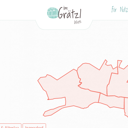
Für Nutz
 & Alterlaa
Inzersdorf