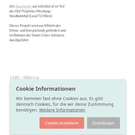
Der
Raumteiler
auf imGrätzl.at ist Teil
des F&E Projektes Mischung:
Nordbahnhof (Lead TU Wien).
Dieses Projekt wird aus Mitteln des
Klima- und Energiefonds gefördert und
im Rahmen der Smart-Cities-Initiative
durchgeführt.
1180 – Währing
1190 – Döbling
Cookie Informationen
1200 – Brigittenau
Wir kommen fast ohne Cookies aus. Es gibt
1210 – Floridsdorf
dennoch Cookies, für die wir deine Zustimmung
benötigen.
Weitere Informationen
1220 – Donaustadt
1230 – Liesing
Cookies akzeptieren
Einstellungen