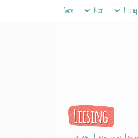
Home
Wien
Liesing
Liesing
Wien
Atzgersdorf
Erlaa