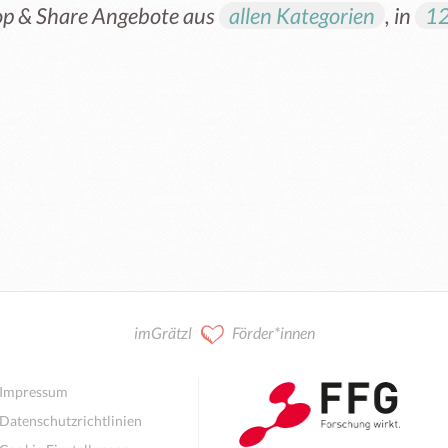
op & Share Angebote aus
allen Kategorien
, in
12
Kooperation / Mitarbeit
imGrätzl
Förder*innen
Impressum
Datenschutzrichtlinien