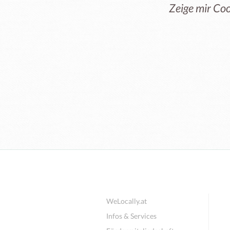
Zeige mir Co
WeLocally.at
Infos & Services