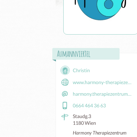
Aumannviertel
Christin
www.harmony-therapiezentrum.at
harmony.therapiezentrum@gmail.com
0664 464 36 63
Staudg.3
1180 Wien
Harmony Therapiezentrum