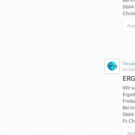
0664 
Therap
vor fas
ER
Wir s
Ergoth
Freibe
Bei In
0664 
Fr. Ch