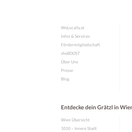
WeLocally.at
Infos & Services
Fördermitgliedschaft
she
BOOST
Über Uns
Presse
Blog
Entdecke dein Grätzl in Wie
Wien Übersicht
1010 – Innere Stadt