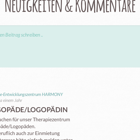
Neuigkeiten & Kommentare
ie-Entwicklungszentrum HARMONY
a einem Jahr
GOPÄDE/LOGOPÄDIN
uchen für unser Therapiezentrum 

äde/Logopäden.

ruflich auch zur Einmietung

teresse bitte einfach melden unter 
