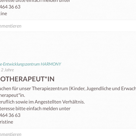
464 36 63

ie-Entwicklungszentrum HARMONY
t 2 Jahre
GOTHERAPEUT*IN
uchen für unser Therapiezentrum (Kinder, Jugendliche und Erwach
erapeut*in.

ruflich sowie im Angestellten Verhältnis.

teresse bitte einfach melden unter

464 36 63

ristine