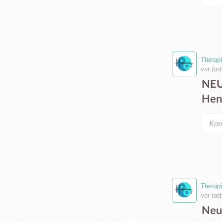
Therap
vor fas
NEU
Hen
Therap
vor fas
Neu