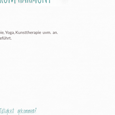
, Yoga, Kunsttherapie  uvm.  an. 
führt.

ätigkeit gekommen?