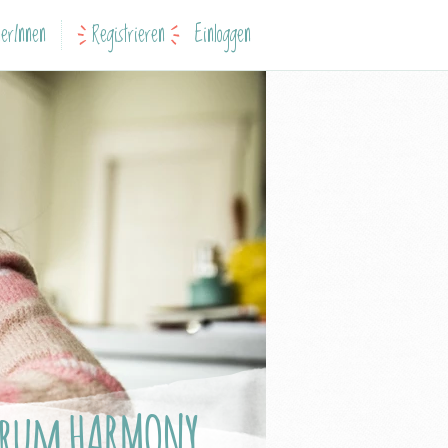
erInnen
Registrieren
Einloggen
trum HARMONY