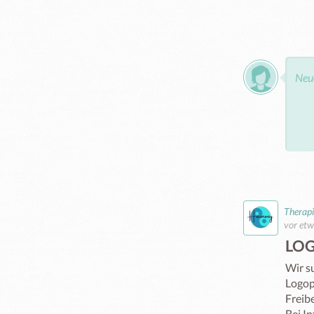
Therap
vor etw
LO
Wir s
Logop
Freibe
Bei In