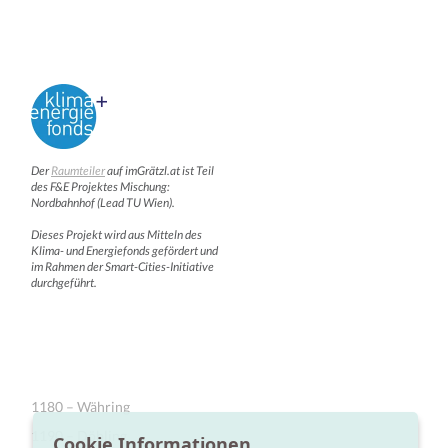
Der
Raumteiler
auf imGrätzl.at ist Teil
des F&E Projektes Mischung:
Nordbahnhof (Lead TU Wien).
Dieses Projekt wird aus Mitteln des
Klima- und Energiefonds gefördert und
im Rahmen der Smart-Cities-Initiative
durchgeführt.
1180 – Währing
1190 – Döbling
Cookie Informationen