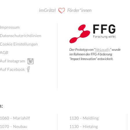
imGrätzl
Förder*innen
Impressum
Datenschutzrichtlinien
Cookie Einstellungen
Der Prototyp von “
WeLocally
” wurde
AGB
im Rahmen der FFG-Förderung
“Impact Innovation” entwickelt.
Auf Instagram
Auf Facebook
n:
1060 – Mariahilf
1120 – Meidling
1070 – Neubau
1130 – Hietzing