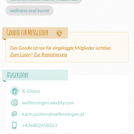
wellness und kunst
Goodie für Mitglieder
Das Goodie ist nur für eingeloggte Mitglieder sichtbar.
Zum Login
|
Zur Registrierung
Atzgersdorf
K. Elejna
wellensingen.weebly.com
karin.juchem@wellensingen.at
+436802458263