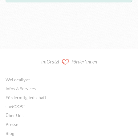
imGrätzl
Förder*innen
WeLocally.at
Infos & Services
Fördermitgliedschaft
she
BOOST
Über Uns
Presse
Blog