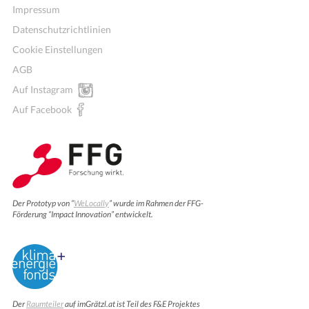
Impressum
Datenschutzrichtlinien
Cookie Einstellungen
AGB
Auf Instagram
Auf Facebook
Der Prototyp von “
WeLocally
” wurde im Rahmen der FFG-
Förderung “Impact Innovation” entwickelt.
Der
Raumteiler
auf imGrätzl.at ist Teil des F&E Projektes