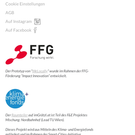
Cookie Einstellungen
AGB
Auf Instagram
Auf Facebook
Der Prototyp von “
WeLocally
” wurde im Rahmen der FFG-
Förderung “Impact Innovation” entwickelt.
Der
Raumteiler
auf imGrätzl.at ist Teil des F&E Projektes
Mischung: Nordbahnhof (Lead TU Wien).
Dieses Projekt wird aus Mitteln des Klima- und Energiefonds
gefördert und im Rahmen der Smart-Cities-Initiative