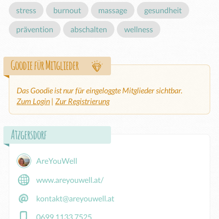
stress
burnout
massage
gesundheit
prävention
abschalten
wellness
Goodie für Mitglieder
Das Goodie ist nur für eingeloggte Mitglieder sichtbar.
Zum Login
|
Zur Registrierung
Atzgersdorf
AreYouWell
www.areyouwell.at/
kontakt@areyouwell.at
0699 1133 7525