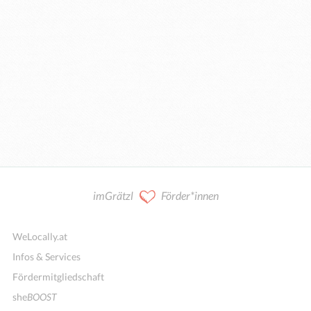
imGrätzl
Förder*innen
WeLocally.at
Infos & Services
Fördermitgliedschaft
she
BOOST