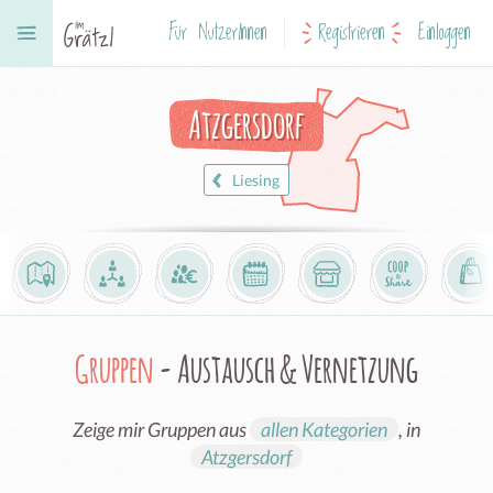
Für NutzerInnen
Registrieren
Einloggen
Atzgersdorf
Liesing
Gruppen
- Austausch & Vernetzung
Zeige mir Gruppen aus
allen Kategorien
, in
Atzgersdorf