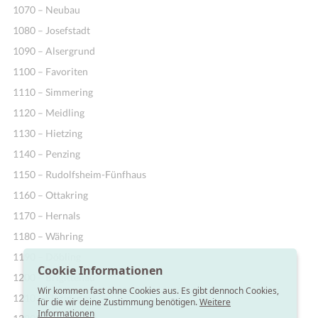
1070 – Neubau
1080 – Josefstadt
1090 – Alsergrund
1100 – Favoriten
1110 – Simmering
1120 – Meidling
1130 – Hietzing
1140 – Penzing
1150 – Rudolfsheim-Fünfhaus
1160 – Ottakring
1170 – Hernals
1180 – Währing
1190 – Döbling
Cookie Informationen
1200 – Brigittenau
Wir kommen fast ohne Cookies aus. Es gibt dennoch Cookies,
1210 – Floridsdorf
für die wir deine Zustimmung benötigen.
Weitere
Informationen