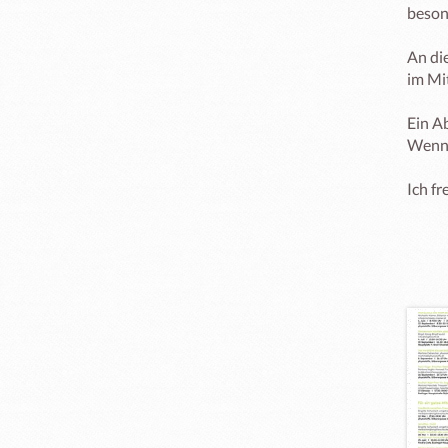
beson
An di
im Mit
Ein A
Wenn 
Ich f