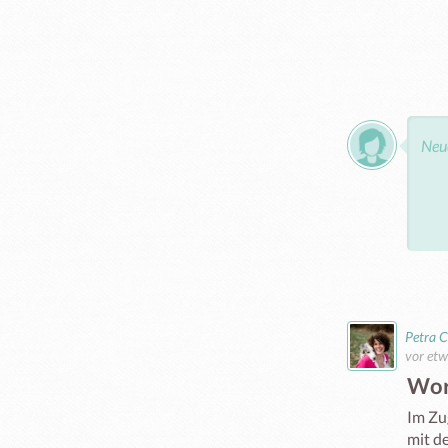
Petra C
vor etw
Wor
Im Zu
mit de