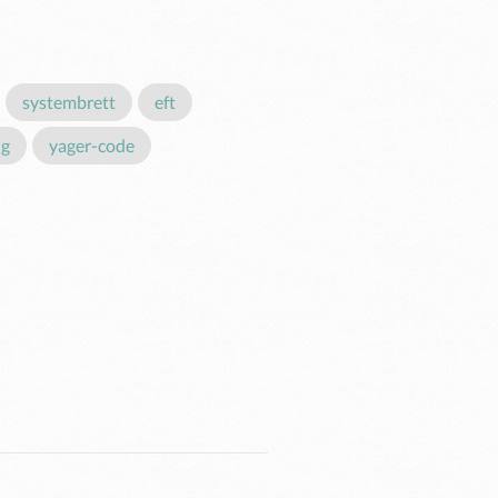
systembrett
eft
ng
yager-code