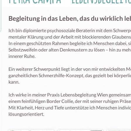
Begleitung in das Leben, das du wirklich 
Ich bin diplomierte psychosoziale Beraterin mit dem Schwerpu
mentaler Klärung und der Arbeit mit blockierenden Glaubenss
In einem geschützten Rahmen begleite ich Menschen dabei, si
Selbstzweifeln oder alten Denkmustern zu lösen – hin zu mehr 
innerer Ruhe.

Ein weiterer Schwerpunkt liegt in der von mir entwickelten 
ganzheitlichen Schmerzhilfe-Konzept, das gezielt bei körper
kann.

Ich wirke in meiner Praxis Lebensbegleitung Wien gemeinsa
einem feinfühligen Border Collie, der mit seiner ruhigen Präsen
Mit Klarheit, Herz und Tiefe unterstütze ich Menschen indivi
lösungsorientiert.
