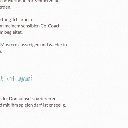
liche Methode zur Schmerzhilfe – 
rden.

tung. Ich arbeite 
 von meinem sensiblen Co-Coach 
m begleitet.

 Mustern aussteigen und wieder in 
Eck und warum?
 der Donauinsel spazieren zu 
it ihm spielen darf, ist er seelig.