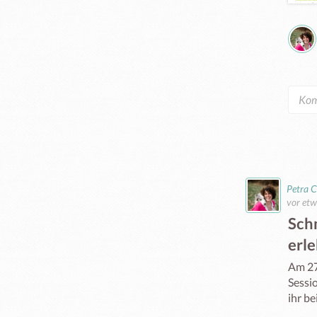
Petra C
vor etw
Sch
erl
Am 27
Sessi
ihr be