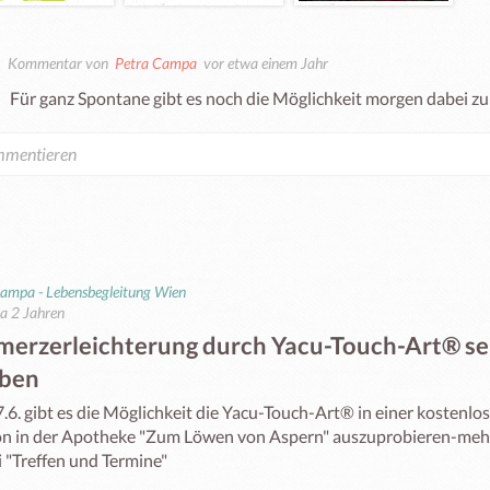
Kommentar von
Petra Campa
vor etwa einem Jahr
Für ganz Spontane gibt es noch die Möglichkeit morgen dabei zu
ampa - Lebensbegleitung Wien
a 2 Jahren
merzerleichterung durch Yacu-Touch-Art®️ se
eben
.6. gibt es die Möglichkeit die Yacu-Touch-Art®️ in einer kostenlo
on in der Apotheke "Zum Löwen von Aspern" auszuprobieren-mehr 
i "Treffen und Termine"