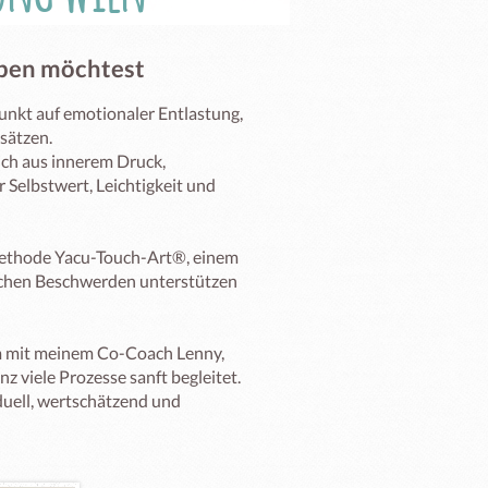
leben möchtest
nkt auf emotionaler Entlastung, 
ätzen.

ch aus innerem Druck, 
Selbstwert, Leichtigkeit und 
Methode Yacu-Touch-Art®️, einem 
lichen Beschwerden unterstützen 
m mit meinem Co-Coach Lenny, 
z viele Prozesse sanft begleitet.

duell, wertschätzend und 