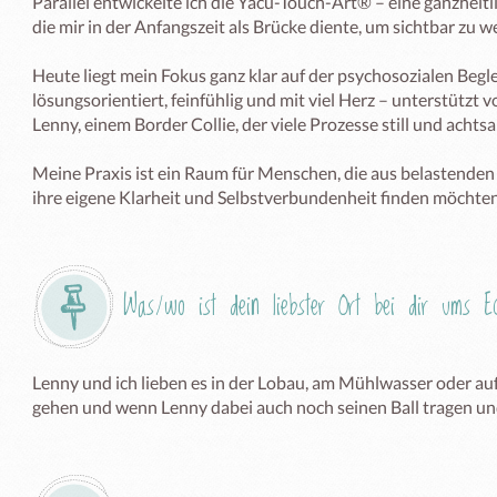
Parallel entwickelte ich die Yacu-Touch-Art®️ – eine ganzheit
die mir in der Anfangszeit als Brücke diente, um sichtbar zu we
Heute liegt mein Fokus ganz klar auf der psychosozialen Beglei
lösungsorientiert, feinfühlig und mit viel Herz – unterstützt
Lenny, einem Border Collie, der viele Prozesse still und achtsa
Meine Praxis ist ein Raum für Menschen, die aus belastenden
Was/wo ist dein liebster Ort bei dir ums 
Lenny und ich lieben es in der Lobau, am Mühlwasser oder auf
gehen und wenn Lenny dabei auch noch seinen Ball tragen und m