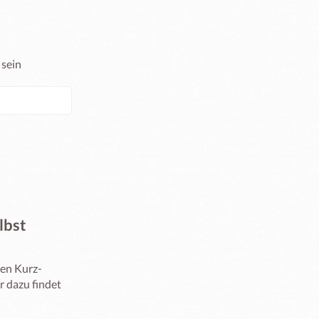
 sein
lbst
sen Kurz-
dazu findet 