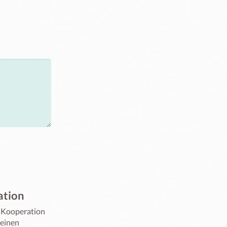
ation
 Kooperation 
inen  