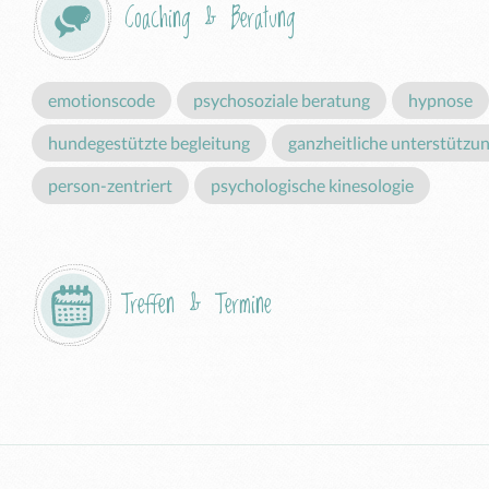
Coaching & Beratung
emotionscode
psychosoziale beratung
hypnose
hundegestützte begleitung
ganzheitliche unterstützu
person-zentriert
psychologische kinesologie
Treffen & Termine