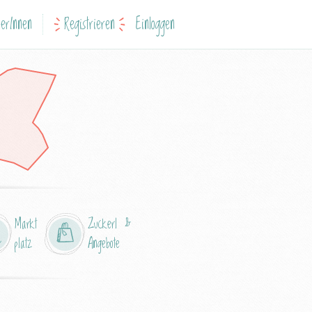
erInnen
Registrieren
Einloggen
Markt
Zuckerl &
platz
Angebote