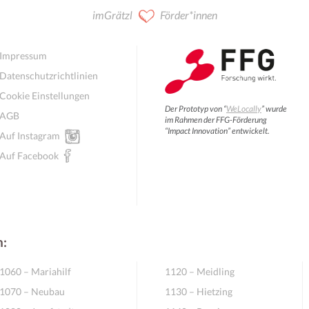
imGrätzl
Förder*innen
Impressum
Datenschutzrichtlinien
Cookie Einstellungen
Der Prototyp von “
WeLocally
” wurde
AGB
im Rahmen der FFG-Förderung
“Impact Innovation” entwickelt.
Auf Instagram
Auf Facebook
n:
1060 – Mariahilf
1120 – Meidling
1070 – Neubau
1130 – Hietzing