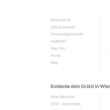
WeLocally.at
Infos & Services
Fördermitgliedschaft
she
BOOST
Über Uns
Presse
Blog
Entdecke dein Grätzl in Wie
Wien Übersicht
1010 – Innere Stadt