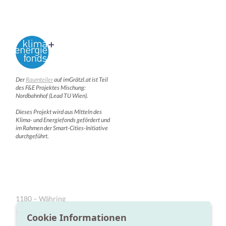
Der
Raumteiler
auf imGrätzl.at ist Teil
des F&E Projektes Mischung:
Nordbahnhof (Lead TU Wien).
Dieses Projekt wird aus Mitteln des
Klima- und Energiefonds gefördert und
im Rahmen der Smart-Cities-Initiative
durchgeführt.
1180 – Währing
1190 – Döbling
Cookie Informationen