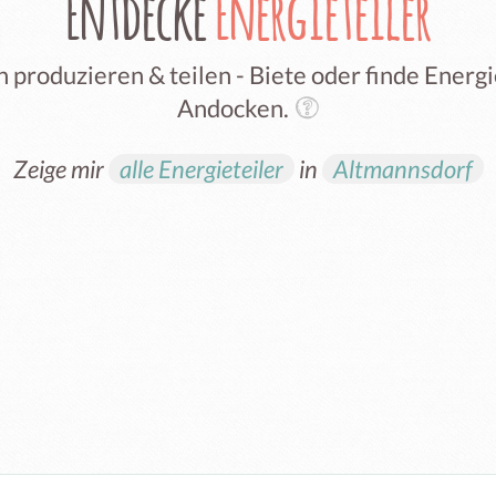
Entdecke
Energieteiler
 produzieren & teilen - Biete oder finde Ener
Andocken.
Zeige mir
alle Energieteiler
in
Altmannsdorf