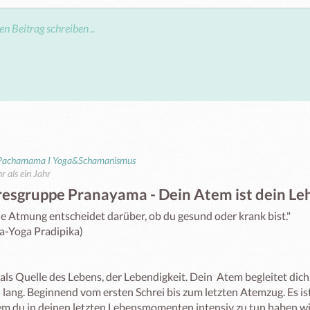
 Pachamama I Yoga&Schamanismus
r als ein Jahr
resgruppe Pranayama - Dein Atem ist dein Le
e Atmung entscheidet darüber, ob du gesund oder krank bist." 

-Yoga Pradipika) 

ls Quelle des Lebens, der Lebendigkeit. Dein  Atem begleitet dich
 lang. Beginnend vom ersten Schrei bis zum letzten Atemzug. Es is
em du in deinen letzten Lebensmomenten intensiv zu tun haben wir