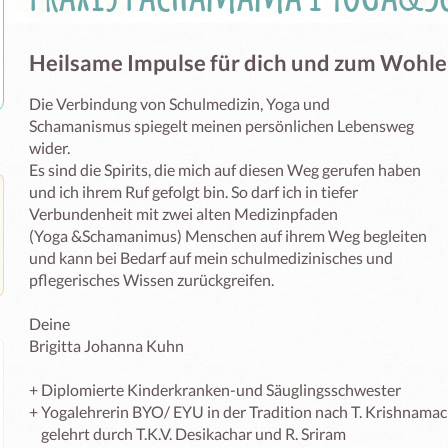
Heilsame Impulse für dich und zum Wohle
Die Verbindung von Schulmedizin, Yoga und

Schamanismus spiegelt meinen persönlichen Lebensweg

wider.

Es sind die Spirits, die mich auf diesen Weg gerufen haben

und ich ihrem Ruf gefolgt bin. So darf ich in tiefer

Verbundenheit mit zwei alten Medizinpfaden

(Yoga &Schamanimus) Menschen auf ihrem Weg begleiten

und kann bei Bedarf auf mein schulmedizinisches und

pflegerisches Wissen zurückgreifen.

Deine

Brigitta Johanna Kuhn

+ Diplomierte Kinderkranken-und Säuglingsschwester

+ Yogalehrerin BYO/ EYU in der Tradition nach T. Krishnamach
    gelehrt durch T.K.V. Desikachar und R. Sriram 
