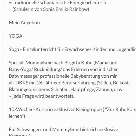
+ Traditionelle schamanische Energiearbeiterin

    (Schülerin von Sonia Emilia Rainbow) 

Mein Angebote: 

YOGA: 

Yoga - Einzelunterricht für Erwachsene/ Kinder und Jugend
Special: Mummy&me nach Brigitta Kuhn (Mama und

Baby-Yoga/ Rückbildung/ das Erlernen von indischer

Babymassage/ professionelle Babyberatung von mir

als DKKS mit 26-jähriger Berufserfahrung (Stillen, Beikost,

Blähungen, sicheres Schlafen, Hautpflege, Zahnen, usw.

– jede Frage wird beantwortet).

10-Wochen-Kurse in exklusiver Kleingruppe ( "Zur Ruhe kom
lernen")

Für Schwangere und Mummy&me biete ich exklusive

Kurse zu 2.
