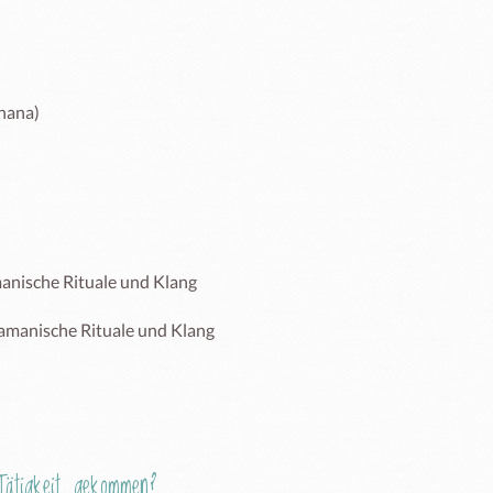
ana)

ische Rituale und Klang 

amanische Rituale und Klang

ätigkeit gekommen?