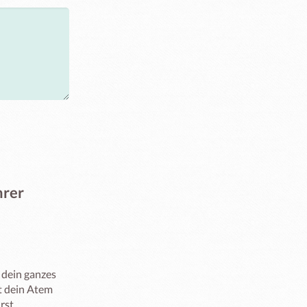
hrer
 dein ganzes 
t dein Atem 
st.
