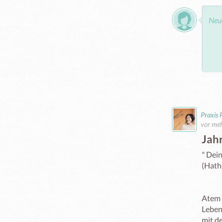
Praxis
vor meh
Jah
" Dein
(Hatha
Atem a
Leben
mit d