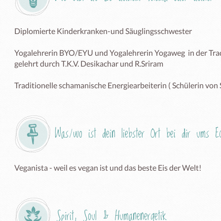
Diplomierte Kinderkranken-und Säuglingsschwester 

Yogalehrerin BYO/EYU und Yogalehrerin Yogaweg  in der Trad
gelehrt durch T.K.V. Desikachar und R.Sriram 

Traditionelle schamanische Energiearbeiterin ( Schülerin von
Was/wo ist dein liebster Ort bei dir ums 
Veganista - weil es vegan ist und das beste Eis der Welt! 
Spirit, Soul & Humanenergetik