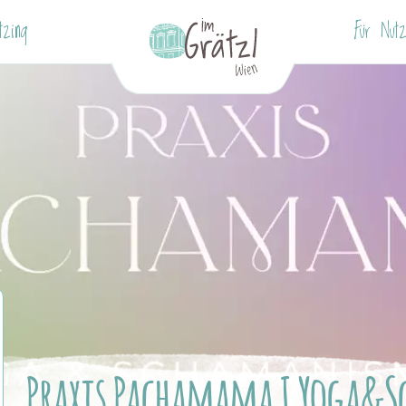
tzing
Für Nutz
Praxis Pachamama I Yoga&