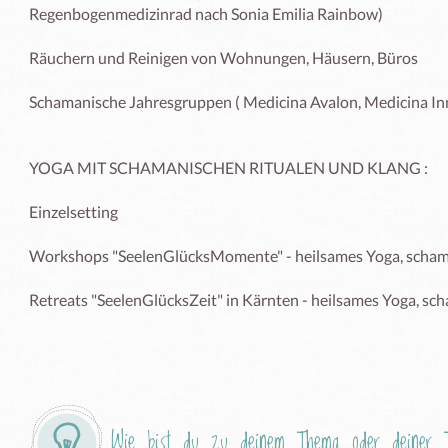
Regenbogenmedizinrad nach Sonia Emilia Rainbow)

Räuchern und Reinigen von Wohnungen, Häusern, Büros

Schamanische Jahresgruppen ( Medicina Avalon, Medicina Inn
YOGA MIT SCHAMANISCHEN RITUALEN UND KLANG : 

Einzelsetting 

Workshops "SeelenGlücksMomente" - heilsames Yoga, schaman
Retreats "SeelenGlücksZeit" in Kärnten - heilsames Yoga, sch
Wie bist du zu deinem Thema oder deiner T