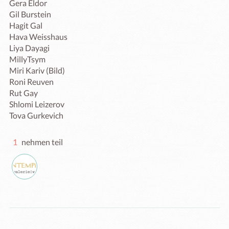
Gera Eldor

Gil Burstein

Hagit Gal

Hava Weisshaus

Liya Dayagi

MillyTsym

Miri Kariv (Bild)

Roni Reuven

Rut Gay

Shlomi Leizerov

1
nehmen teil