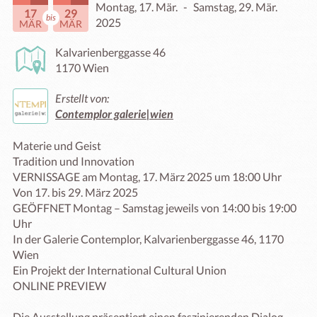
Montag, 17. Mär.
-
Samstag, 29. Mär.
17
29
bis
2025
MÄR
MÄR
Kalvarienberggasse 46
1170 Wien
Erstellt von:
Contemplor galerie|wien
Materie und Geist

Tradition und Innovation

VERNISSAGE am Montag, 17. März 2025 um 18:00 Uhr

Von 17. bis 29. März 2025

GEÖFFNET Montag – Samstag jeweils von 14:00 bis 19:00 
Uhr

In der Galerie Contemplor, Kalvarienberggasse 46, 1170 
Wien

Ein Projekt der International Cultural Union

ONLINE PREVIEW

Die Ausstellung präsentiert einen faszinierenden Dialog 