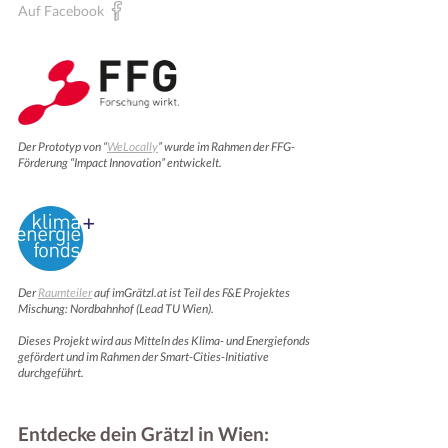
Auf Facebook
Der Prototyp von “
WeLocally
” wurde im Rahmen der FFG-
Förderung “Impact Innovation” entwickelt.
Der
Raumteiler
auf imGrätzl.at ist Teil des F&E Projektes
Mischung: Nordbahnhof (Lead TU Wien).
Dieses Projekt wird aus Mitteln des Klima- und Energiefonds
gefördert und im Rahmen der Smart-Cities-Initiative
durchgeführt.
Entdecke dein Grätzl in Wien: