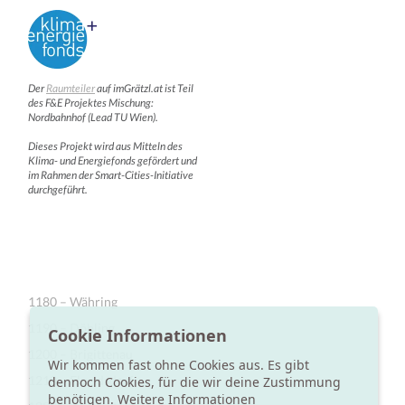
Der
Raumteiler
auf imGrätzl.at ist Teil
des F&E Projektes Mischung:
Nordbahnhof (Lead TU Wien).
Dieses Projekt wird aus Mitteln des
Klima- und Energiefonds gefördert und
im Rahmen der Smart-Cities-Initiative
durchgeführt.
1180 – Währing
1190 – Döbling
Cookie Informationen
1200 – Brigittenau
Wir kommen fast ohne Cookies aus. Es gibt
1210 – Floridsdorf
dennoch Cookies, für die wir deine Zustimmung
benötigen.
Weitere Informationen