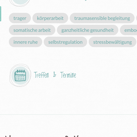
trager
körperarbeit
traumasensible begleitung
somatische arbeit
ganzheitliche gesundheit
embo
innere ruhe
selbstregulation
stressbewältigung
Treffen & Termine