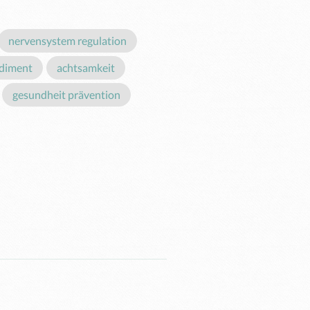
nervensystem regulation
diment
achtsamkeit
gesundheit prävention