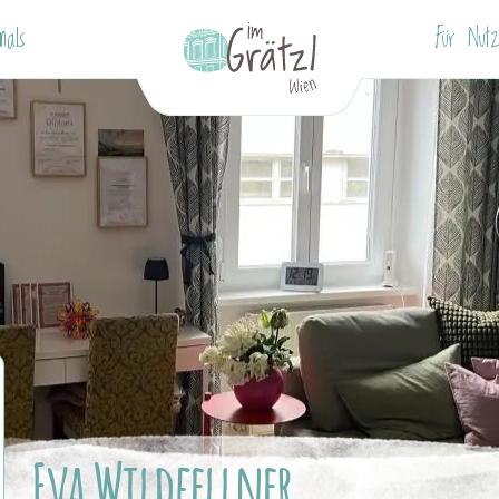
nals
Für Nutz
Eva Wildfellner