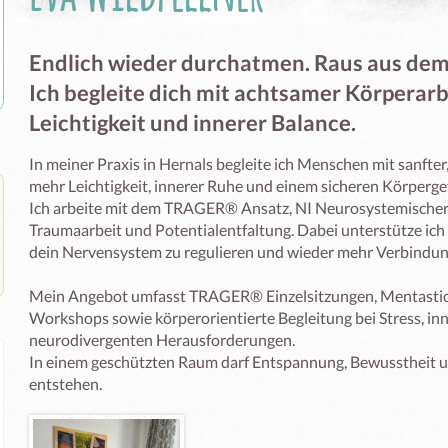
Endlich wieder durchatmen. Raus aus dem S
Ich begleite dich mit achtsamer Körperarb
Leichtigkeit und innerer Balance.
In meiner Praxis in Hernals begleite ich Menschen mit sanfter
mehr Leichtigkeit, innerer Ruhe und einem sicheren Körpergef
Ich arbeite mit dem TRAGER® Ansatz, NI Neurosystemischer I
Traumaarbeit und Potentialentfaltung. Dabei unterstütze ich 
dein Nervensystem zu regulieren und wieder mehr Verbindung z
Mein Angebot umfasst TRAGER® Einzelsitzungen, Mentasti
Workshops sowie körperorientierte Begleitung bei Stress, in
neurodivergenten Herausforderungen.

In einem geschützten Raum darf Entspannung, Bewusstheit u