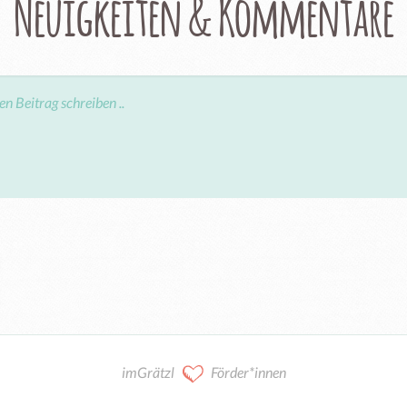
Neuigkeiten & Kommentare
imGrätzl
Förder*innen